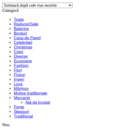
după
cele
mai
Categorii
recente
Toate
Reduceri
Balerine
Borduri
Casa de Papel
Celebritati
Christmas
Copii
Diverse
Ecusoane
Fashion
Flori
Fluturi
Ingeri
Love
Mărțișor
Motive traditionale
Mercerie
Ată de brodat
Paște
Steaguri
Traditional
Nou