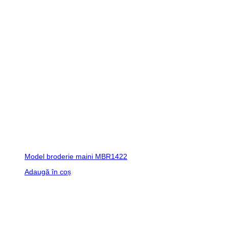
Model broderie maini MBR1422
Adaugă în coș