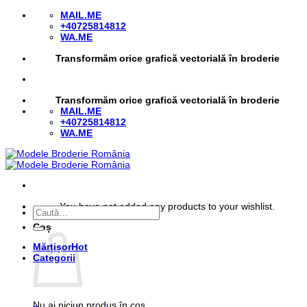
Skip
MAIL.ME
to
+40725814812
content
WA.ME
Transformăm orice grafică vectorială în broderie
Transformăm orice grafică vectorială în broderie
MAIL.ME
+40725814812
WA.ME
You have not added any products to your wishlist.
Caută
după:
Coș
Mărțișor
Categorii
Nu ai niciun produs în coș.