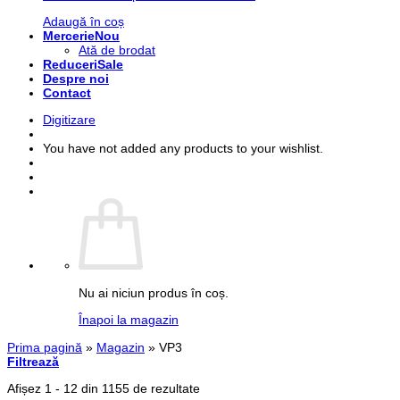
Adaugă în coș
Mercerie
Ată de brodat
Reduceri
Despre noi
Contact
Digitizare
You have not added any products to your wishlist.
Nu ai niciun produs în coș.
Înapoi la magazin
Prima pagină
»
Magazin
»
VP3
Filtrează
Sortat
Afișez 1 - 12 din 1155 de rezultate