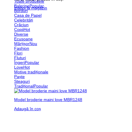
Toate produsele
Balerine
Înapoi la magazin
Borduri
Casa de Papel
Celebrități
Crăciun
Copii
Diverse
Ecusoane
Mărțișor
Fashion
Flori
Fluturi
Îngeri
Love
Motive tradiționale
Paște
Steaguri
Tradițional
Model broderie maini love MBR1248
Adaugă în coș