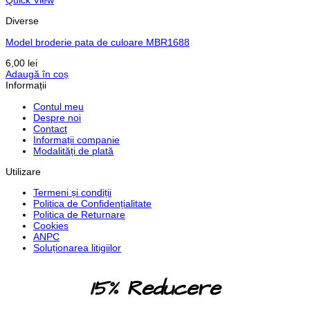
Quick View
Diverse
Model broderie pata de culoare MBR1688
6,00
lei
Adaugă în coș
Informații
Contul meu
Despre noi
Contact
Informații companie
Modalități de plată
Utilizare
Termeni și condiții
Politica de Confidențialitate
Politica de Returnare
Cookies
ANPC
Soluționarea litigiilor
15% Reducere