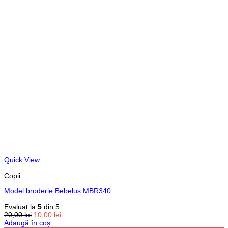
Quick View
Copii
Model broderie Bebeluș MBR340
Evaluat la
5
din 5
Prețul
Prețul
20,00
lei
10,00
lei
inițial
curent
Adaugă în coș