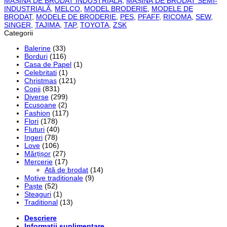
MAȘINĂ DE BRODAT INDUSTRIALĂ
,
MAȘINĂ DE BRODAT SEMI-
INDUSTRIALĂ
,
MELCO
,
MODEL BRODERIE
,
MODELE DE
BRODAT
,
MODELE DE BRODERIE
,
PES
,
PFAFF
,
RICOMA
,
SEW
,
SINGER
,
TAJIMA
,
TAP
,
TOYOTA
,
ZSK
Categorii
Balerine
(33)
Borduri
(116)
Casa de Papel
(1)
Celebritati
(1)
Christmas
(121)
Copii
(831)
Diverse
(299)
Ecusoane
(2)
Fashion
(117)
Flori
(178)
Fluturi
(40)
Ingeri
(78)
Love
(106)
Mărțișor
(27)
Mercerie
(17)
Ată de brodat
(14)
Motive traditionale
(9)
Paște
(52)
Steaguri
(1)
Traditional
(13)
Descriere
Informații suplimentare