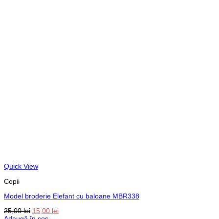
Quick View
Copii
Model broderie Elefant cu baloane MBR338
Prețul
Prețul
25,00
lei
15,00
lei
inițial
curent
Adaugă în coș