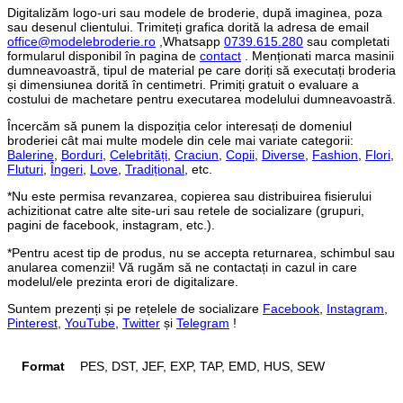
Digitalizăm logo-uri sau modele de broderie, după imaginea, poza
sau desenul clientului. Trimiteți grafica dorită la adresa de email
office@modelebroderie.ro
,Whatsapp
0739.615.280
sau completati
formularul disponibil în pagina de
contact
. Menționati marca masinii
dumneavoastră, tipul de material pe care doriți să executați broderia
și dimensiunea dorită în centimetri. Primiți gratuit o evaluare a
costului de machetare pentru executarea modelului dumneavoastră.
Încercăm să punem la dispoziția celor interesați de domeniul
broderiei cât mai multe modele din cele mai variate categorii:
Balerine
,
Borduri
,
Celebrități
,
Craciun
,
Copii
,
Diverse
,
Fashion
,
Flori
,
Fluturi
,
Îngeri
,
Love
,
Tradițional
, etc.
*Nu este permisa revanzarea, copierea sau distribuirea fisierului
achizitionat catre alte site-uri sau retele de socializare (grupuri,
pagini de facebook, instagram, etc.).
*Pentru acest tip de produs, nu se accepta returnarea, schimbul sau
anularea comenzii! Vă rugăm să ne contactați in cazul in care
modelul/ele prezinta erori de digitalizare.
Suntem prezenți și pe rețelele de socializare
Facebook
,
Instagram
,
Pinterest
,
YouTube
,
Twitter
și
Telegram
!
Format
PES, DST, JEF, EXP, TAP, EMD, HUS, SEW