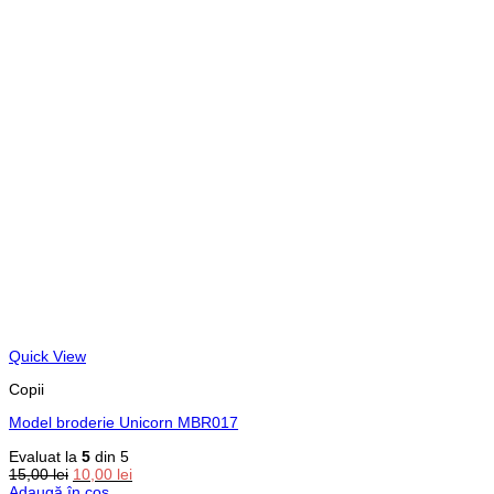
Quick View
Copii
Model broderie Unicorn MBR017
Evaluat la
5
din 5
Prețul
Prețul
15,00
lei
10,00
lei
inițial
curent
Adaugă în coș