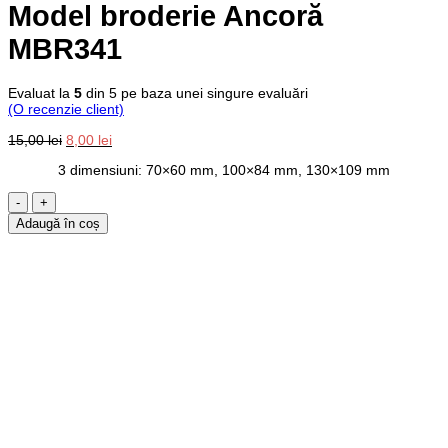
Model broderie Ancoră
MBR341
Evaluat la
5
din 5 pe baza unei singure evaluări
(O recenzie client)
Prețul
Prețul
15,00
lei
8,00
lei
inițial
curent
3 dimensiuni: 70×60 mm, 100×84 mm, 130×109 mm
a
este:
fost:
8,00 lei.
Cantitate
15,00 lei.
Model
Adaugă în coș
broderie
Ancoră
MBR341