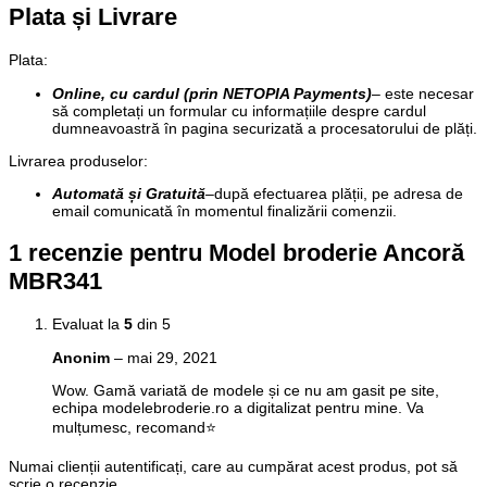
Plata și Livrare
Plata
:
Online, cu cardul (prin NETOPIA Payments)
– este necesar
să completați un formular cu informațiile despre cardul
dumneavoastră în pagina securizată a procesatorului de plăți.
Livrarea produselor:
Automată și Gratuită
–
după efectuarea plății, pe adresa de
email comunicată în momentul finalizării comenzii.
1 recenzie pentru
Model broderie Ancoră
MBR341
Evaluat la
5
din 5
Anonim
–
mai 29, 2021
Wow. Gamă variată de modele și ce nu am gasit pe site,
echipa modelebroderie.ro a digitalizat pentru mine. Va
mulțumesc, recomand⭐️
Numai clienții autentificați, care au cumpărat acest produs, pot să
scrie o recenzie.