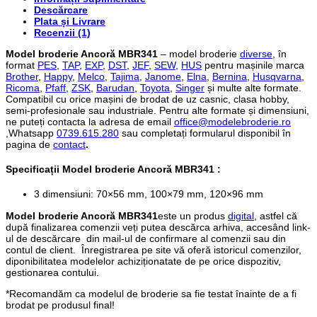
Descărcare
Plata și Livrare
Recenzii (1)
Model broderie Ancoră MBR341
– model broderie
diverse
, în
format
PES
,
TAP
,
EXP
,
DST
,
JEF
,
SEW
,
HUS
pentru mașinile marca
Brother
,
Happy
,
Melco
,
Tajima
,
Janome
,
Elna
,
Bernina
,
Husqvarna
,
Ricoma
,
Pfaff
,
ZSK
,
Barudan
,
Toyota
,
Singer
și multe alte formate.
Compatibil cu orice mașini de brodat de uz casnic, clasa hobby,
semi-profesionale sau industriale. Pentru alte formate și dimensiuni,
ne puteți contacta la adresa de email
office@modelebroderie.ro
,Whatsapp
0739.615.280
sau completați formularul disponibil în
pagina de
contact
.
Specificații
Model broderie Ancoră MBR341
:
3 dimensiuni: 70×56 mm, 100×79 mm, 120×96 mm
Model broderie Ancoră MBR341
este un produs
digital
, astfel că
după finalizarea comenzii veți putea descărca arhiva, accesând link-
ul de descărcare din mail-ul de confirmare al comenzii sau din
contul de client. Înregistrarea pe site vă oferă istoricul comenzilor,
diponibilitatea modelelor achiziționatate de pe orice dispozitiv,
gestionarea contului.
*Recomandăm ca modelul de broderie sa fie testat înainte de a fi
brodat pe produsul final!