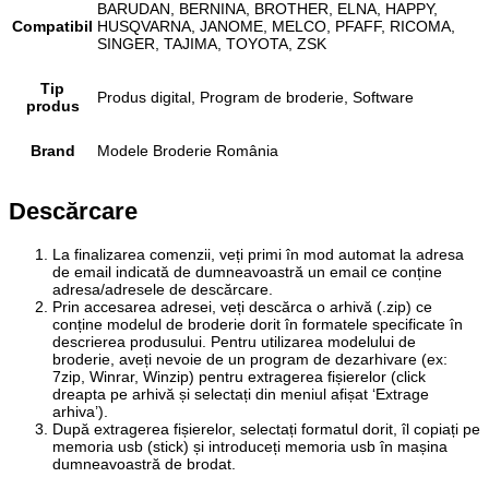
BARUDAN, BERNINA, BROTHER, ELNA, HAPPY,
Compatibil
HUSQVARNA, JANOME, MELCO, PFAFF, RICOMA,
SINGER, TAJIMA, TOYOTA, ZSK
Tip
Produs digital, Program de broderie, Software
produs
Brand
Modele Broderie România
Descărcare
La finalizarea comenzii, veți primi în mod automat la adresa
de email indicată de dumneavoastră un email ce conține
adresa/adresele de descărcare.
Prin accesarea adresei, veți descărca o arhivă (.zip) ce
conține modelul de broderie dorit în formatele specificate în
descrierea produsului. Pentru utilizarea modelului de
broderie, aveți nevoie de un program de dezarhivare (ex:
7zip, Winrar, Winzip) pentru extragerea fișierelor (click
dreapta pe arhivă și selectați din meniul afișat ‘Extrage
arhiva’).
După extragerea fișierelor, selectați formatul dorit, îl copiați pe
memoria usb (stick) și introduceți memoria usb în mașina
dumneavoastră de brodat.