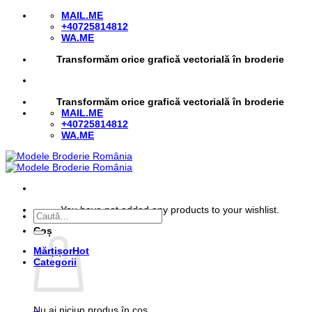
Skip
MAIL.ME
to
+40725814812
content
WA.ME
Transformăm orice grafică vectorială în broderie
Transformăm orice grafică vectorială în broderie
MAIL.ME
+40725814812
WA.ME
You have not added any products to your wishlist.
Caută
după:
Coș
Mărțișor
Categorii
Nu ai niciun produs în coș.