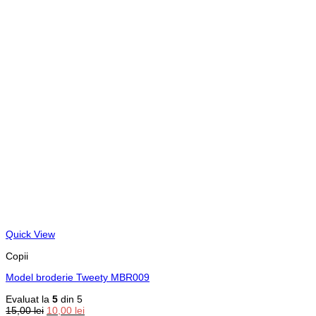
Quick View
Copii
Model broderie Tweety MBR009
Evaluat la
5
din 5
Prețul
Prețul
15,00
lei
10,00
lei