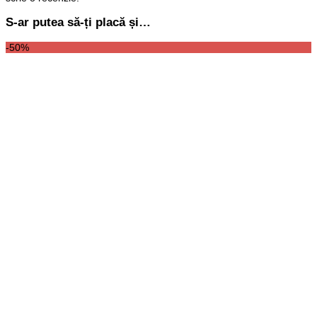
S-ar putea să-ți placă și…
-50%