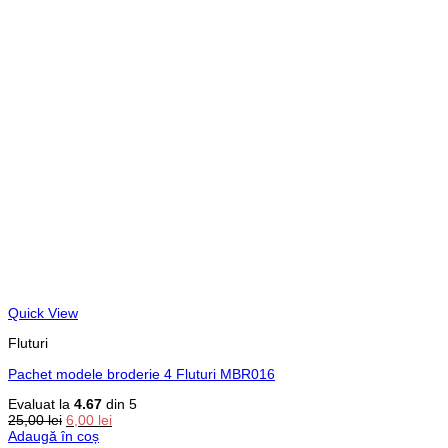
Quick View
Fluturi
Pachet modele broderie 4 Fluturi MBR016
Evaluat la
4.67
din 5
Prețul
Prețul
25,00
lei
6,00
lei
inițial
curent
Adaugă în coș