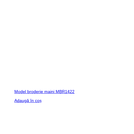
Model broderie maini MBR1422
Adaugă în coș