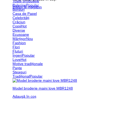
Toate produsele
Balerine
Înapoi la magazin
Borduri
Casa de Papel
Celebrități
Crăciun
Copii
Diverse
Ecusoane
Mărțișor
Fashion
Flori
Fluturi
Îngeri
Love
Motive tradiționale
Paște
Steaguri
Tradițional
Model broderie maini love MBR1248
Adaugă în coș