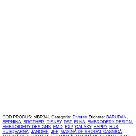
COD PRODUS:
MBR341
Categorie:
Diverse
Etichete:
BARUDAN
,
BERNINA
,
BROTHER
,
DISNEY
,
DST
,
ELNA
,
EMBRODERY DESIGN
,
EMBROIDERY DESIGNS
,
EMD
,
EXP
,
GALAXY
,
HAPPY
,
HUS
,
HUSQVARNA
,
JANOME
,
JEF
,
MAȘINĂ DE BRODAT CASNICĂ
,