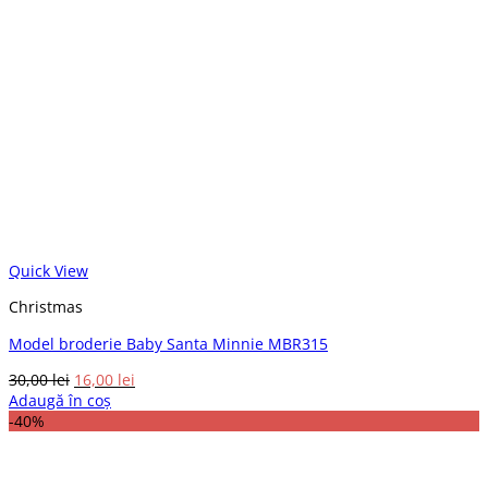
Quick View
Christmas
Model broderie Baby Santa Minnie MBR315
Prețul
Prețul
30,00
lei
16,00
lei
inițial
curent
Adaugă în coș
a
este:
-40%
fost:
16,00 lei.
30,00 lei.