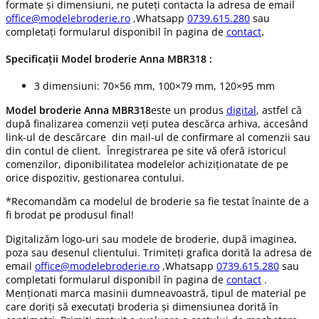
formate și dimensiuni, ne puteți contacta la adresa de email
office@modelebroderie.ro
,Whatsapp
0739.615.280
sau
completați formularul disponibil în pagina de
contact
.
Specificații
Model broderie Anna MBR318
:
3 dimensiuni: 70×56 mm, 100×79 mm, 120×95 mm
Model broderie Anna MBR318
este un produs
digital
, astfel că
după finalizarea comenzii veți putea descărca arhiva, accesând
link-ul de descărcare din mail-ul de confirmare al comenzii sau
din contul de client. Înregistrarea pe site vă oferă istoricul
comenzilor, diponibilitatea modelelor achiziționatate de pe
orice dispozitiv, gestionarea contului.
*Recomandăm ca modelul de broderie sa fie testat înainte de a
fi brodat pe produsul final!
Digitalizăm logo-uri sau modele de broderie, după imaginea,
poza sau desenul clientului. Trimiteți grafica dorită la adresa de
email
office@modelebroderie.ro
,Whatsapp
0739.615.280
sau
completati formularul disponibil în pagina de
contact
.
Menționati marca masinii dumneavoastră, tipul de material pe
care doriți să executați broderia și dimensiunea dorită în