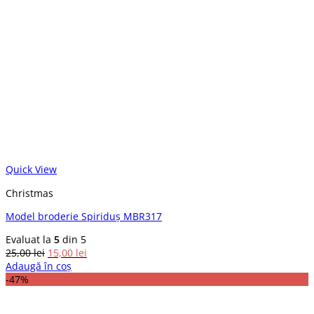
Quick View
Christmas
Model broderie Spiriduș MBR317
Evaluat la
5
din 5
Prețul
Prețul
25,00
lei
15,00
lei
inițial
curent
Adaugă în coș
a
este:
-47%
fost:
15,00 lei.
25,00 lei.