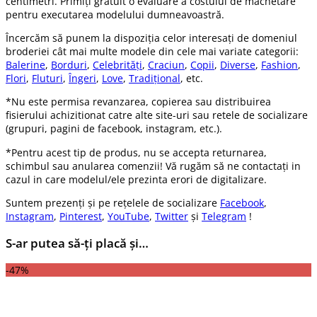
centimetri. Primiți gratuit o evaluare a costului de machetare
pentru executarea modelului dumneavoastră.
Încercăm să punem la dispoziția celor interesați de domeniul
broderiei cât mai multe modele din cele mai variate categorii:
Balerine
,
Borduri
,
Celebrități
,
Craciun
,
Copii
,
Diverse
,
Fashion
,
Flori
,
Fluturi
,
Îngeri
,
Love
,
Tradițional
, etc.
*Nu este permisa revanzarea, copierea sau distribuirea
fisierului achizitionat catre alte site-uri sau retele de socializare
(grupuri, pagini de facebook, instagram, etc.).
*Pentru acest tip de produs, nu se accepta returnarea,
schimbul sau anularea comenzii! Vă rugăm să ne contactați in
cazul in care modelul/ele prezinta erori de digitalizare.
Suntem prezenți și pe rețelele de socializare
Facebook
,
Instagram
,
Pinterest
,
YouTube
,
Twitter
și
Telegram
!
S-ar putea să-ți placă și…
-47%