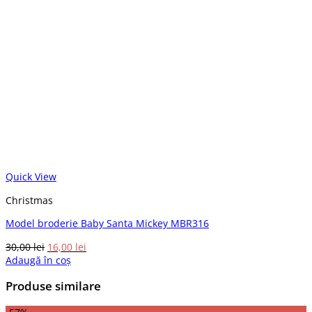
Quick View
Christmas
Model broderie Baby Santa Mickey MBR316
Prețul
Prețul
30,00
lei
16,00
lei
inițial
curent
Adaugă în coș
a
este:
Produse similare
fost:
16,00 lei.
30,00 lei.