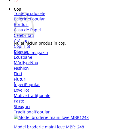
Coș
Toate produsele
Balerine
Borduri
Casa de Papel
Celebrități
Crăciun
Nu ai niciun produs în coș.
Copii
Diverse
Înapoi la magazin
Ecusoane
Mărțișor
Fashion
Flori
Fluturi
Îngeri
Love
Motive tradiționale
Paște
Steaguri
Tradițional
Model broderie maini love MBR1248