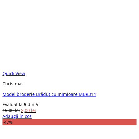
Quick View
Christmas
Model broderie Brăduț cu inimioare MBR314
Evaluat la
5
din 5
Prețul
Prețul
15,00
lei
8,00
lei
inițial
curent
Adaugă în coș
a
este:
-47%
fost:
8,00 lei.
15,00 lei.