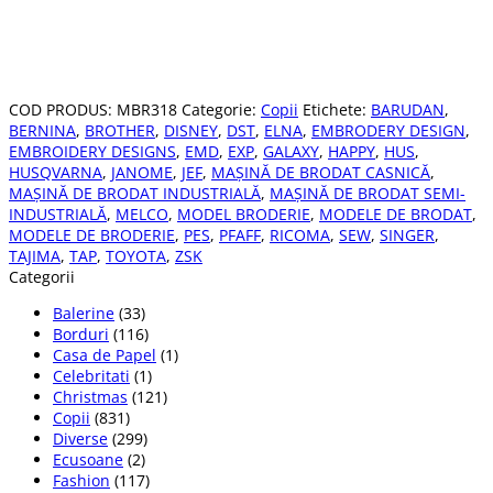
COD PRODUS:
MBR318
Categorie:
Copii
Etichete:
BARUDAN
,
BERNINA
,
BROTHER
,
DISNEY
,
DST
,
ELNA
,
EMBRODERY DESIGN
,
EMBROIDERY DESIGNS
,
EMD
,
EXP
,
GALAXY
,
HAPPY
,
HUS
,
HUSQVARNA
,
JANOME
,
JEF
,
MAȘINĂ DE BRODAT CASNICĂ
,
MAȘINĂ DE BRODAT INDUSTRIALĂ
,
MAȘINĂ DE BRODAT SEMI-
INDUSTRIALĂ
,
MELCO
,
MODEL BRODERIE
,
MODELE DE BRODAT
,
MODELE DE BRODERIE
,
PES
,
PFAFF
,
RICOMA
,
SEW
,
SINGER
,
TAJIMA
,
TAP
,
TOYOTA
,
ZSK
Categorii
Balerine
(33)
Borduri
(116)
Casa de Papel
(1)
Celebritati
(1)
Christmas
(121)
Copii
(831)
Diverse
(299)
Ecusoane
(2)
Fashion
(117)