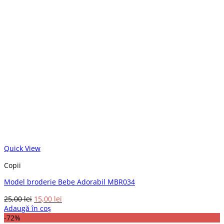
Quick View
Copii
Model broderie Bebe Adorabil MBR034
Prețul
Prețul
25,00
lei
15,00
lei
inițial
curent
Adaugă în coș
a
este:
-72%