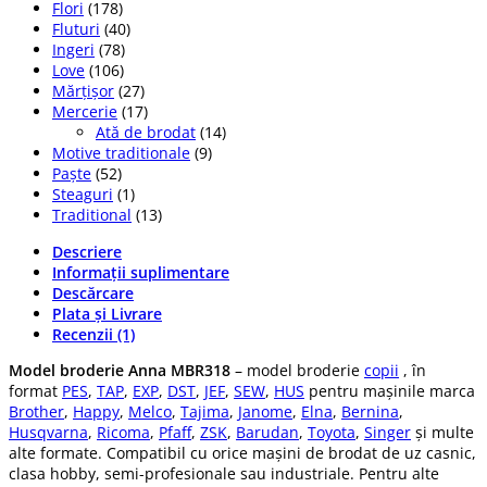
Flori
(178)
Fluturi
(40)
Ingeri
(78)
Love
(106)
Mărțișor
(27)
Mercerie
(17)
Ată de brodat
(14)
Motive traditionale
(9)
Paște
(52)
Steaguri
(1)
Traditional
(13)
Descriere
Informații suplimentare
Descărcare
Plata și Livrare
Recenzii (1)
Model broderie Anna MBR318
– model broderie
copii
, în
format
PES
,
TAP
,
EXP
,
DST
,
JEF
,
SEW
,
HUS
pentru mașinile marca
Brother
,
Happy
,
Melco
,
Tajima
,
Janome
,
Elna
,
Bernina
,
Husqvarna
,
Ricoma
,
Pfaff
,
ZSK
,
Barudan
,
Toyota
,
Singer
și multe
alte formate. Compatibil cu orice mașini de brodat de uz casnic,
clasa hobby, semi-profesionale sau industriale. Pentru alte