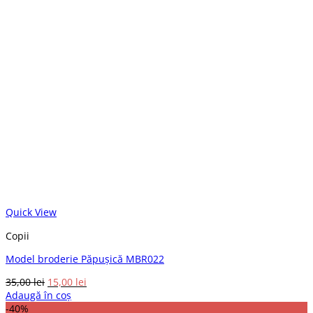
Quick View
Copii
Model broderie Păpușică MBR022
Prețul
Prețul
35,00
lei
15,00
lei
inițial
curent
Adaugă în coș
a
este:
-40%