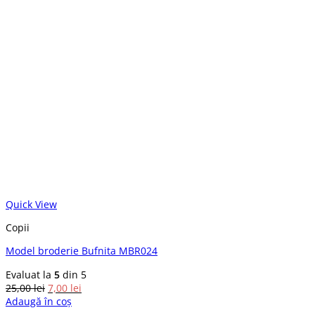
Quick View
Copii
Model broderie Bufnita MBR024
Evaluat la
5
din 5
Prețul
Prețul
25,00
lei
7,00
lei
inițial
curent
Adaugă în coș
a
este: