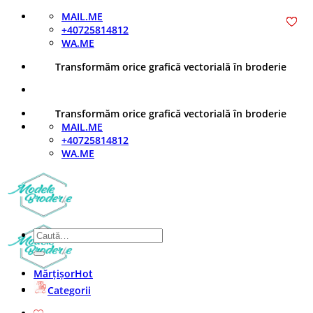
Skip
MAIL.ME
to
+40725814812
content
WA.ME
Transformăm orice grafică vectorială în broderie
Transformăm orice grafică vectorială în broderie
MAIL.ME
+40725814812
WA.ME
Caută
după:
Mărțișor
Categorii