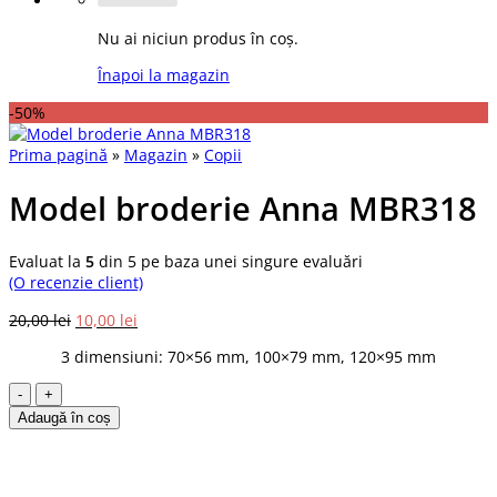
Nu ai niciun produs în coș.
Înapoi la magazin
-50%
Prima pagină
»
Magazin
»
Copii
Model broderie Anna MBR318
Evaluat la
5
din 5 pe baza unei singure evaluări
(O recenzie client)
Prețul
Prețul
20,00
lei
10,00
lei
inițial
curent
3 dimensiuni: 70×56 mm, 100×79 mm, 120×95 mm
a
este:
fost:
10,00 lei.
Cantitate
20,00 lei.
Model
Adaugă în coș
broderie
Anna
MBR318