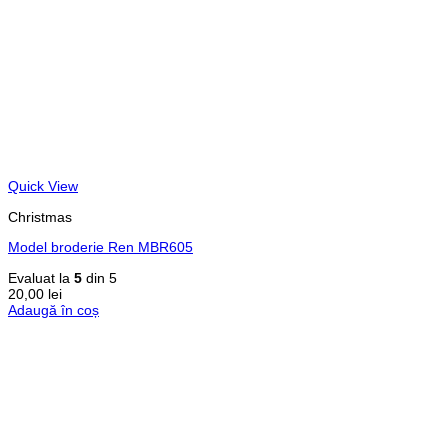
Quick View
Christmas
Model broderie Ren MBR605
Evaluat la
5
din 5
20,00
lei
Adaugă în coș