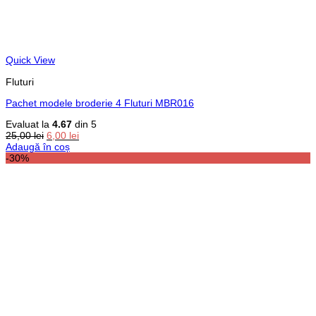
Quick View
Fluturi
Pachet modele broderie 4 Fluturi MBR016
Evaluat la
4.67
din 5
Prețul
Prețul
25,00
lei
6,00
lei
inițial
curent
Adaugă în coș
a
este:
-30%
fost:
6,00 lei.
25,00 lei.