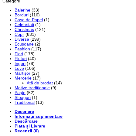
Categorii
Balerine
(33)
Borduri
(116)
Casa de Papel
(1)
Celebritati
(1)
Christmas
(121)
Copii
(831)
Diverse
(299)
Ecusoane
(2)
Fashion
(117)
Flori
(178)
Fluturi
(40)
Ingeri
(78)
Love
(106)
Mărțișor
(27)
Mercerie
(17)
Ată de brodat
(14)
Motive traditionale
(9)
Paște
(52)
Steaguri
(1)
Traditional
(13)
Descriere
Informații suplimentare
Descărcare
Plata și Livrare
Recenzii (0)