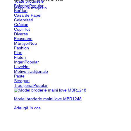
Toate produsele
Balerine
Înapoi la magazin
Borduri
Casa de Papel
Celebrități
Crăciun
Copii
Diverse
Ecusoane
Mărțișor
Fashion
Flori
Fluturi
Îngeri
Love
Motive tradiționale
Paște
Steaguri
Tradițional
Model broderie maini love MBR1248
Adaugă în coș