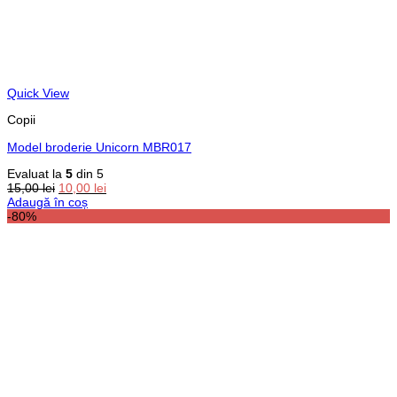
Quick View
Copii
Model broderie Unicorn MBR017
Evaluat la
5
din 5
Prețul
Prețul
15,00
lei
10,00
lei
inițial
curent
Adaugă în coș
a
este:
-80%
fost:
10,00 lei.
15,00 lei.