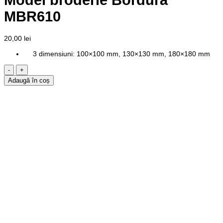
MBR610
20,00
lei
3 dimensiuni: 100×100 mm, 130×130 mm, 180×180 mm
Cantitate
Model
Adaugă în coș
broderie
Bordura
MBR610