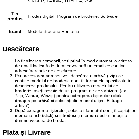
SINGER, TAJIMA, TOYOTA, ZSK
Tip
Produs digital, Program de broderie, Software
produs
Brand
Modele Broderie România
Descărcare
La finalizarea comenzii, veți primi în mod automat la adresa
de email indicată de dumneavoastră un email ce conține
adresa/adresele de descărcare.
Prin accesarea adresei, veți descărca o arhivă (.zip) ce
conține modelul de broderie dorit în formatele specificate în
descrierea produsului. Pentru utilizarea modelului de
broderie, aveți nevoie de un program de dezarhivare (ex:
7zip, Winrar, Winzip) pentru extragerea fișierelor (click
dreapta pe arhivă și selectați din meniul afișat ‘Extrage
arhiva’).
După extragerea fișierelor, selectați formatul dorit, îl copiați pe
memoria usb (stick) și introduceți memoria usb în mașina
dumneavoastră de brodat.
Plata și Livrare