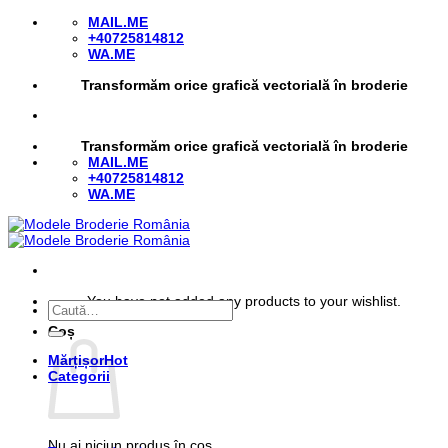
Skip
MAIL.ME
to
+40725814812
content
WA.ME
Transformăm orice grafică vectorială în broderie
Transformăm orice grafică vectorială în broderie
MAIL.ME
+40725814812
WA.ME
You have not added any products to your wishlist.
Caută
după:
Coș
Mărțișor
Categorii
Nu ai niciun produs în coș.