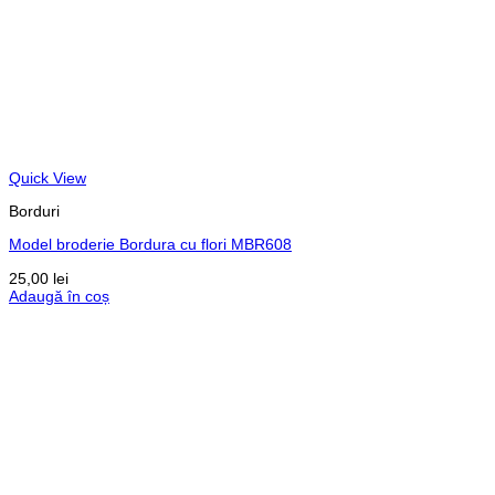
Quick View
Borduri
Model broderie Bordura cu flori MBR608
25,00
lei
Adaugă în coș