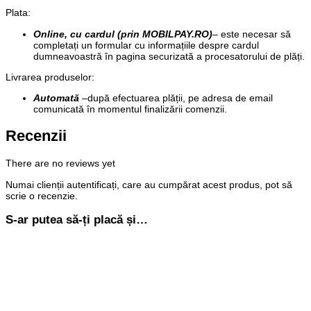
Plata
:
Online, cu cardul (prin MOBILPAY.RO)
– este necesar să
completați un formular cu informațiile despre cardul
dumneavoastră în pagina securizată a procesatorului de plăți.
Livrarea produselor:
Automată
–
după efectuarea plății, pe adresa de email
comunicată în momentul finalizării comenzii.
Recenzii
There are no reviews yet
Numai clienții autentificați, care au cumpărat acest produs, pot să
scrie o recenzie.
S-ar putea să-ți placă și…