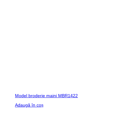
Model broderie maini MBR1422
Adaugă în coș