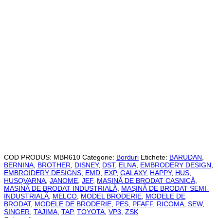
COD PRODUS:
MBR610
Categorie:
Borduri
Etichete:
BARUDAN
,
BERNINA
,
BROTHER
,
DISNEY
,
DST
,
ELNA
,
EMBRODERY DESIGN
,
EMBROIDERY DESIGNS
,
EMD
,
EXP
,
GALAXY
,
HAPPY
,
HUS
,
HUSQVARNA
,
JANOME
,
JEF
,
MAȘINĂ DE BRODAT CASNICĂ
,
MAȘINĂ DE BRODAT INDUSTRIALĂ
,
MAȘINĂ DE BRODAT SEMI-
INDUSTRIALĂ
,
MELCO
,
MODEL BRODERIE
,
MODELE DE
BRODAT
,
MODELE DE BRODERIE
,
PES
,
PFAFF
,
RICOMA
,
SEW
,
SINGER
,
TAJIMA
,
TAP
,
TOYOTA
,
VP3
,
ZSK