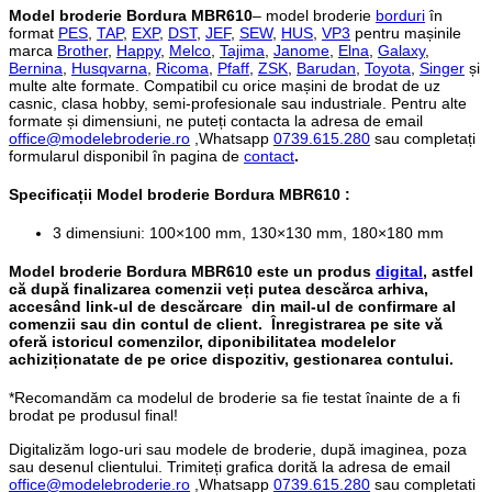
Model broderie Bordura MBR610
– model broderie
borduri
în
format
PES
,
TAP
,
EXP
,
DST
,
JEF
,
SEW
,
HUS
,
VP3
pentru mașinile
marca
Brother
,
Happy
,
Melco
,
Tajima
,
Janome
,
Elna
,
Galaxy
,
Bernina
,
Husqvarna
,
Ricoma
,
Pfaff
,
ZSK
,
Barudan
,
Toyota
,
Singer
și
multe alte formate. Compatibil cu orice mașini de brodat de uz
casnic, clasa hobby, semi-profesionale sau industriale. Pentru alte
formate și dimensiuni, ne puteți contacta la adresa de email
office@modelebroderie.ro
,Whatsapp
0739.615.280
sau completați
formularul disponibil în pagina de
contact
.
Specificații
Model broderie Bordura MBR610
:
3 dimensiuni: 100×100 mm, 130×130 mm, 180×180 mm
Model broderie Bordura MBR610
este un produs
digital
, astfel
că după finalizarea comenzii veți putea descărca arhiva,
accesând link-ul de descărcare din mail-ul de confirmare al
comenzii sau din contul de client. Înregistrarea pe site vă
oferă istoricul comenzilor, diponibilitatea modelelor
achiziționatate de pe orice dispozitiv, gestionarea contului.
*Recomandăm ca modelul de broderie sa fie testat înainte de a fi
brodat pe produsul final!
Digitalizăm logo-uri sau modele de broderie, după imaginea, poza
sau desenul clientului. Trimiteți grafica dorită la adresa de email
office@modelebroderie.ro
,Whatsapp
0739.615.280
sau completati