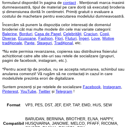
formularul disponibil în pagina de
contact
. Menționati marca masinii
dumneavoastră, tipul de material pe care doriți să executați broderia
și dimensiunea dorită în centimetri. Primiți gratuit o evaluare a
costului de machetare pentru executarea modelului dumneavoastră.
Încercăm să punem la dispoziția celor interesați de domeniul
broderiei cât mai multe modele din cele mai variate categorii:
Balerine
,
Borduri
,
Casa de Papel
,
Celebrități
,
Craciun
,
Copii
,
Diverse
,
Ecusoane
,
Fashion
,
Flori
,
Fluturi
,
Îngeri
,
Love
,
Motive
tradiționale
,
Paște
,
Steaguri
,
Tradițional
, etc.
*Nu este permisa revanzarea, copierea sau distribuirea fisierului
achizitionat catre alte site-uri sau retele de socializare (grupuri,
pagini de facebook, instagram, etc.).
*Pentru acest tip de produs, nu se accepta returnarea, schimbul sau
anularea comenzii! Vă rugăm să ne contactați in cazul in care
modelul/ele prezinta erori de digitalizare.
Suntem prezenți și pe rețelele de socializare
Facebook
,
Instagram
,
Pinterest
,
YouTube
,
Twitter
și
Telegram
!
Format
VP3, PES, DST, JEF, EXP, TAP, EMD, HUS, SEW
BARUDAN, BERNINA, BROTHER, ELNA, HAPPY,
Compatibil
HUSQVARNA, JANOME, MELCO, PFAFF, RICOMA,