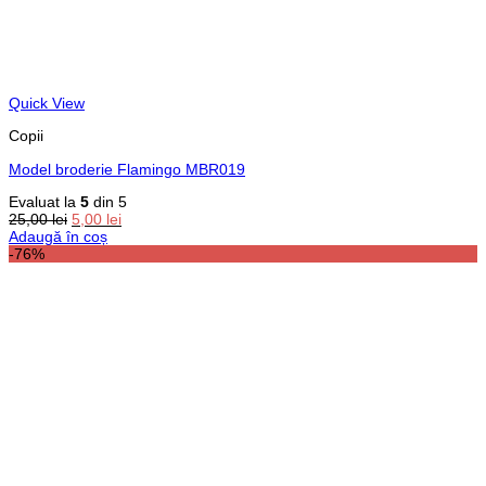
Quick View
Copii
Model broderie Flamingo MBR019
Evaluat la
5
din 5
Prețul
Prețul
25,00
lei
5,00
lei
inițial
curent
Adaugă în coș
a
este:
-76%
fost:
5,00 lei.
25,00 lei.