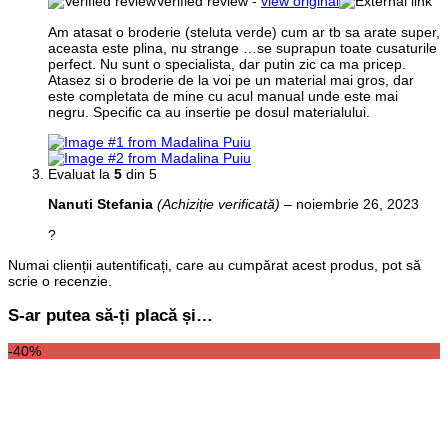
Verified review -
view original
Am atasat o broderie (steluta verde) cum ar tb sa arate super,
aceasta este plina, nu strange …se suprapun toate cusaturile
perfect. Nu sunt o specialista, dar putin zic ca ma pricep.
Atasez si o broderie de la voi pe un material mai gros, dar
este completata de mine cu acul manual unde este mai
negru. Specific ca au insertie pe dosul materialului.
Evaluat la
5
din 5
Nanuti Stefania
(Achiziție verificată)
–
noiembrie 26, 2023
?
Numai clienții autentificați, care au cumpărat acest produs, pot să
scrie o recenzie.
S-ar putea să-ți placă și…
-40%