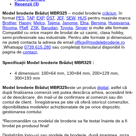
Recenzii (3)
Model broderie Brăduț MBR325
– model broderie
crăciun
, în
format
PES
,
TAP
,
EXP
,
DST
,
JEF
,
SEW
,
HUS
pentru mașinile marca
Brother
,
Happy
,
Melco
,
Tajima
,
Janome
,
Elna
,
Bernina
,
Husqvarna
,
Ricoma
,
Pfaff
,
ZSK
,
Barudan
,
Toyota
,
Singer
și multe alte formate.
Compatibil cu orice mașini de brodat de uz casnic, clasa hobby,
semi-profesionale sau industriale. Pentru alte formate și dimensiuni,
ne puteți contacta la adresa de email
office@modelebroderie.ro
,Whatsapp
0739.615.280
sau completați formularul disponibil în
pagina de
contact
.
Specificații
Model broderie Brăduț MBR325
:
4 dimensiuni: 100×64 mm, 130×84 mm, 200×129 mm,
300×193 mm
Model broderie Brăduț MBR325
este un produs
digital
, astfel că
după finalizarea comenzii veți putea descărca arhiva, accesând link-
ul de descărcare din mail-ul de confirmare al comenzii sau din
contul de client. Înregistrarea pe site vă oferă istoricul comenzilor,
diponibilitatea modelelor achiziționatate de pe orice dispozitiv,
gestionarea contului.
*Recomandăm ca modelul de broderie sa fie testat înainte de a fi
brodat pe produsul final!
Digitalizăm logo-uri sau modele de broderie, după imaginea, poza