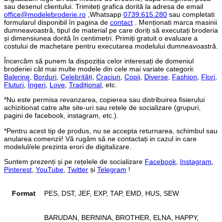
sau desenul clientului. Trimiteți grafica dorită la adresa de email
office@modelebroderie.ro
,Whatsapp
0739.615.280
sau completati
formularul disponibil în pagina de
contact
. Menționati marca masinii
dumneavoastră, tipul de material pe care doriți să executați broderia
și dimensiunea dorită în centimetri. Primiți gratuit o evaluare a
costului de machetare pentru executarea modelului dumneavoastră.
Încercăm să punem la dispoziția celor interesați de domeniul
broderiei cât mai multe modele din cele mai variate categorii:
Balerine
,
Borduri
,
Celebrități
,
Craciun
,
Copii
,
Diverse
,
Fashion
,
Flori
,
Fluturi
,
Îngeri
,
Love
,
Tradițional
, etc.
*Nu este permisa revanzarea, copierea sau distribuirea fisierului
achizitionat catre alte site-uri sau retele de socializare (grupuri,
pagini de facebook, instagram, etc.).
*Pentru acest tip de produs, nu se accepta returnarea, schimbul sau
anularea comenzii! Vă rugăm să ne contactați in cazul in care
modelul/ele prezinta erori de digitalizare.
Suntem prezenți și pe rețelele de socializare
Facebook
,
Instagram
,
Pinterest
,
YouTube
,
Twitter
și
Telegram
!
Format
PES, DST, JEF, EXP, TAP, EMD, HUS, SEW
BARUDAN, BERNINA, BROTHER, ELNA, HAPPY,