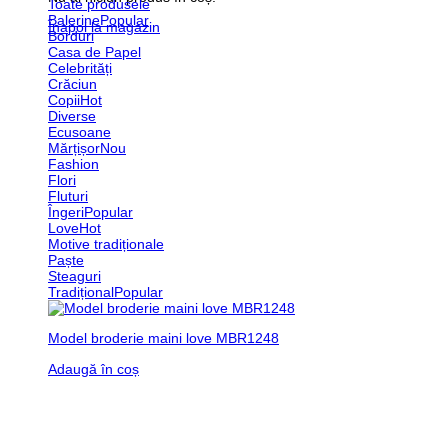
Toate produsele
Balerine
Înapoi la magazin
Borduri
Casa de Papel
Celebrități
Crăciun
Copii
Diverse
Ecusoane
Mărțișor
Fashion
Flori
Fluturi
Îngeri
Love
Motive tradiționale
Paște
Steaguri
Tradițional
Model broderie maini love MBR1248
Adaugă în coș