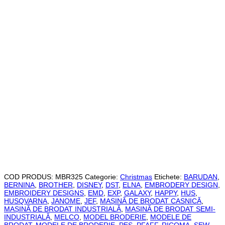
COD PRODUS:
MBR325
Categorie:
Christmas
Etichete:
BARUDAN
,
BERNINA
,
BROTHER
,
DISNEY
,
DST
,
ELNA
,
EMBRODERY DESIGN
,
EMBROIDERY DESIGNS
,
EMD
,
EXP
,
GALAXY
,
HAPPY
,
HUS
,
HUSQVARNA
,
JANOME
,
JEF
,
MAȘINĂ DE BRODAT CASNICĂ
,
MAȘINĂ DE BRODAT INDUSTRIALĂ
,
MAȘINĂ DE BRODAT SEMI-
INDUSTRIALĂ
,
MELCO
,
MODEL BRODERIE
,
MODELE DE
BRODAT
,
MODELE DE BRODERIE
,
PES
,
PFAFF
,
RICOMA
,
SEW
,