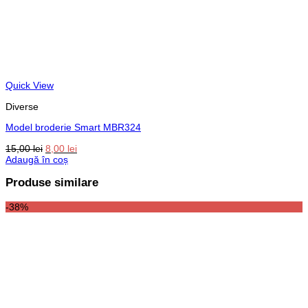
Quick View
Diverse
Model broderie Smart MBR324
Prețul
Prețul
15,00
lei
8,00
lei
inițial
curent
Adaugă în coș
a
este:
fost:
8,00 lei.
Produse similare
15,00 lei.
-38%