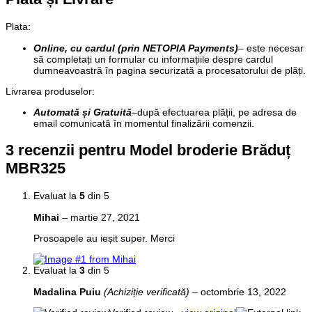
Plata
:
Online, cu cardul (prin NETOPIA Payments)
– este necesar
să completați un formular cu informațiile despre cardul
dumneavoastră în pagina securizată a procesatorului de plăți.
Livrarea produselor:
Automată și Gratuită
–
după efectuarea plății, pe adresa de
email comunicată în momentul finalizării comenzii.
3 recenzii pentru
Model broderie Brăduț
MBR325
Evaluat la
5
din 5
Mihai
–
martie 27, 2021
Prosoapele au ieșit super. Merci
Evaluat la
3
din 5
Madalina Puiu
(Achiziție verificată)
–
octombrie 13, 2022