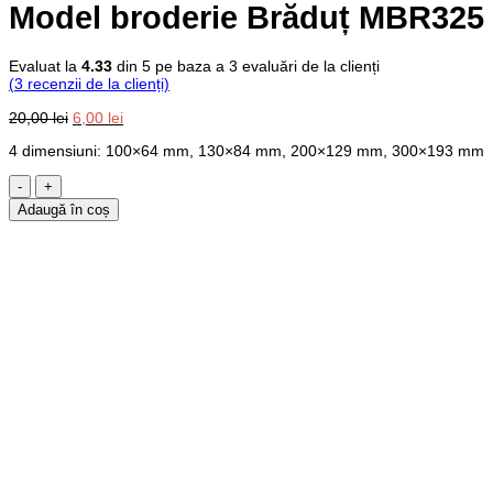
Model broderie Brăduț MBR325
Evaluat la
4.33
din 5 pe baza a
3
evaluări de la clienți
(
3
recenzii de la clienți)
Prețul
Prețul
20,00
lei
6,00
lei
inițial
curent
4 dimensiuni: 100×64 mm, 130×84 mm, 200×129 mm, 300×193 mm
a
este:
fost:
6,00 lei.
Cantitate
20,00 lei.
Model
Adaugă în coș
broderie
Brăduț
MBR325