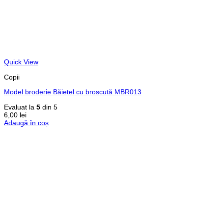
Quick View
Copii
Model broderie Băiețel cu broscută MBR013
Evaluat la
5
din 5
6,00
lei
Adaugă în coș