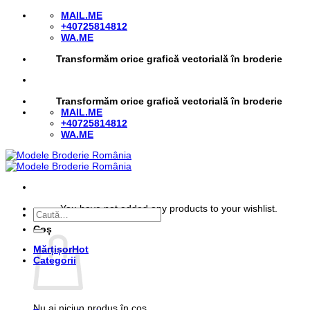
Skip
MAIL.ME
to
+40725814812
content
WA.ME
Transformăm orice grafică vectorială în broderie
Transformăm orice grafică vectorială în broderie
MAIL.ME
+40725814812
WA.ME
You have not added any products to your wishlist.
Caută
după:
Coș
Mărțișor
Categorii
Nu ai niciun produs în coș.