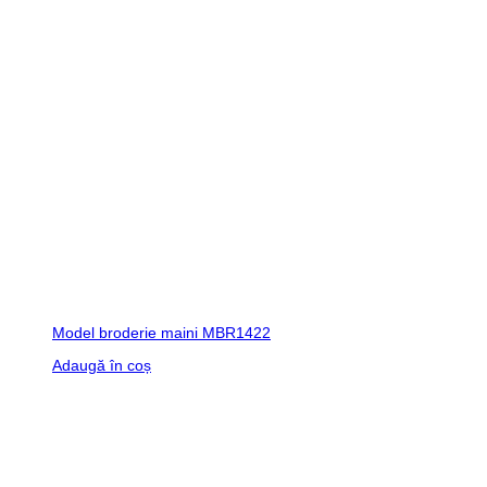
Model broderie maini MBR1422
Adaugă în coș