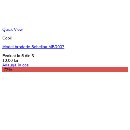
Quick View
Copii
Model broderie Bebelina MBR007
Evaluat la
5
din 5
10,00
lei
Adaugă în coș
-72%