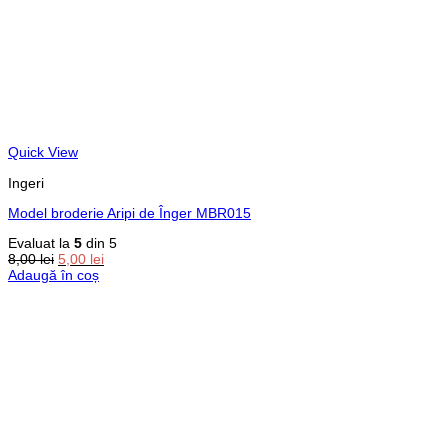
Quick View
Ingeri
Model broderie Aripi de Înger MBR015
Evaluat la
5
din 5
Prețul
Prețul
8,00
lei
5,00
lei
inițial
curent
Adaugă în coș
a
este:
fost:
5,00 lei.
8,00 lei.