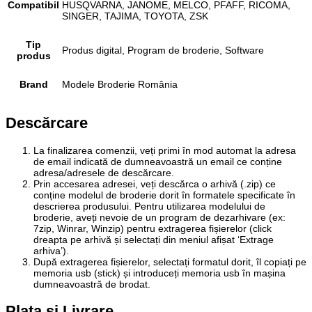
Compatibil
HUSQVARNA, JANOME, MELCO, PFAFF, RICOMA,
SINGER, TAJIMA, TOYOTA, ZSK
Tip
Produs digital, Program de broderie, Software
produs
Brand
Modele Broderie România
Descărcare
La finalizarea comenzii, veți primi în mod automat la adresa
de email indicată de dumneavoastră un email ce conține
adresa/adresele de descărcare.
Prin accesarea adresei, veți descărca o arhivă (.zip) ce
conține modelul de broderie dorit în formatele specificate în
descrierea produsului. Pentru utilizarea modelului de
broderie, aveți nevoie de un program de dezarhivare (ex:
7zip, Winrar, Winzip) pentru extragerea fișierelor (click
dreapta pe arhivă și selectați din meniul afișat ‘Extrage
arhiva’).
După extragerea fișierelor, selectați formatul dorit, îl copiați pe
memoria usb (stick) și introduceți memoria usb în mașina
dumneavoastră de brodat.
Plata și Livrare