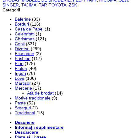
SINGER
,
TAJIMA
,
TAP
,
TOYOTA
,
ZSK
Categorii
Balerine
(33)
Borduri
(116)
Casa de Papel
(1)
Celebritati
(1)
Christmas
(121)
Copii
(831)
Diverse
(299)
Ecusoane
(2)
Fashion
(117)
Flori
(178)
Fluturi
(40)
Ingeri
(78)
Love
(106)
Mărțișor
(27)
Mercerie
(17)
Ată de brodat
(14)
Motive traditionale
(9)
Paște
(52)
Steaguri
(1)
Traditional
(13)
Descriere
Informații suplimentare
Descărcare
Plata și Livrare