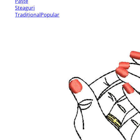
Paște
Steaguri
Tradițional