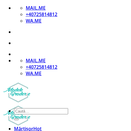
Skip
MAIL.ME
to
+40725814812
content
WA.ME
MAIL.ME
+40725814812
WA.ME
Caută
după:
Mărțișor