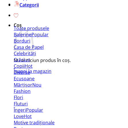
Categorii
Coș
Toate produsele
Balerine
Borduri
Casa de Papel
Celebrități
Crăciun
Nu ai niciun produs în coș.
Copii
Înapoi la magazin
Diverse
Ecusoane
Mărțișor
Fashion
Flori
Fluturi
Îngeri
Love
Motive tradiționale