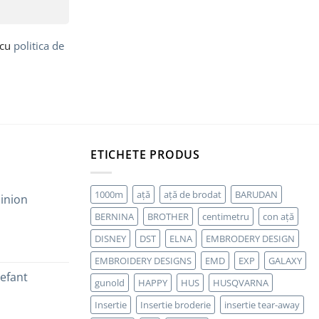
 cu
politica de
ETICHETE PRODUS
1000m
ață
ață de brodat
BARUDAN
inion
BERNINA
BROTHER
centimetru
con ață
DISNEY
DST
ELNA
EMBRODERY DESIGN
EMBROIDERY DESIGNS
EMD
EXP
GALAXY
efant
gunold
HAPPY
HUS
HUSQVARNA
Insertie
Insertie broderie
insertie tear-away