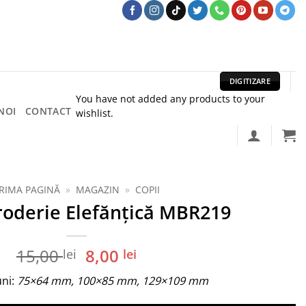
DIGITIZARE
You have not added any products to your
NOI
CONTACT
wishlist.
RIMA PAGINĂ
»
MAGAZIN
»
COPII
oderie Elefănțică MBR219
Prețul
Prețul
15,00
8,00
lei
lei
inițial
curent
uni:
75×64 mm, 100×85 mm, 129×109 mm
a
este:
fost:
8,00 lei.