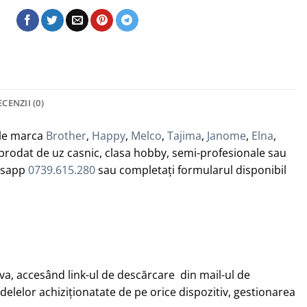
ECENZII (0)
le marca
Brother
,
Happy
,
Melco
,
Tajima
,
Janome
,
Elna
,
 brodat de uz casnic, clasa hobby, semi-profesionale sau
tsapp
0739.615.280
sau completați formularul disponibil
iva, accesând link-ul de descărcare din mail-ul de
delelor achiziționatate de pe orice dispozitiv, gestionarea