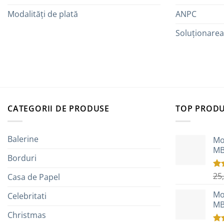
Modalități de plată
ANPC
Soluționarea l
CATEGORII DE PRODUSE
TOP PROD
Balerine
Mo
MB
Borduri
25
Eva
Casa de Papel
5.0
Mo
Celebritati
MB
Christmas