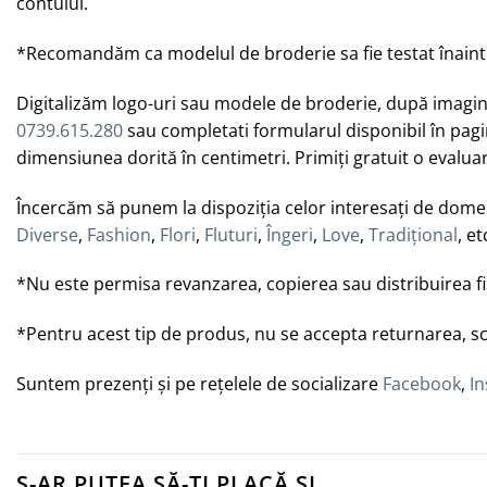
contului.
*Recomandăm ca modelul de broderie sa fie testat înainte 
Digitalizăm logo-uri sau modele de broderie, după imagine
0739.615.280
sau completati formularul disponibil în pag
dimensiunea dorită în centimetri. Primiți gratuit o eva
Încercăm să punem la dispoziția celor interesați de domen
Diverse
,
Fashion
,
Flori
,
Fluturi
,
Îngeri
,
Love
,
Tradițional
, et
*Nu este permisa revanzarea, copierea sau distribuirea fisi
*Pentru acest tip de produs, nu se accepta returnarea, sc
Suntem prezenți și pe rețelele de socializare
Facebook
,
I
S-AR PUTEA SĂ-ȚI PLACĂ ȘI…