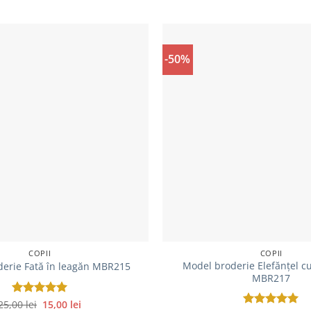
-50%
COPII
COPII
Model broderie Elefănțel c
erie Fată în leagăn MBR215
MBR217
Prețul
Prețul
25,00
Evaluat la
lei
15,00
lei