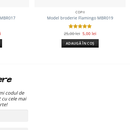
COPII
 MBR017
Model broderie Flamingo MBR019
Prețul
Prețul
Prețul
i
25,00
Evaluat la
lei
5,00
lei
curent
inițial
curent
5
din 5
este:
a
este:
ADAUGĂ ÎN COȘ
10,00 lei.
fost:
5,00 lei.
.
25,00 lei.
ere
mi codul de
t cu cele mai
rte!