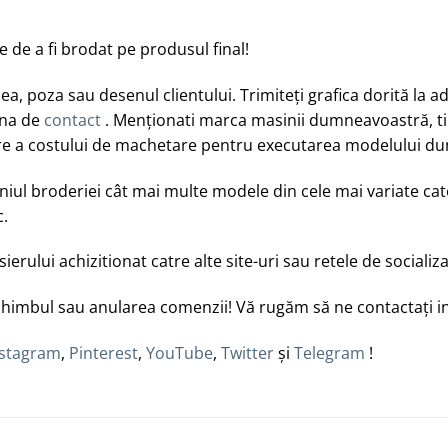
de a fi brodat pe produsul final!
a, poza sau desenul clientului. Trimiteți grafica dorită la 
ina de
contact
. Menționati marca masinii dumneavoastră, tipu
luare a costului de machetare pentru executarea modelului 
iul broderiei cât mai multe modele din cele mai variate cat
c.
erului achizitionat catre alte site-uri sau retele de socializ
himbul sau anularea comenzii! Vă rugăm să ne contactați in c
nstagram
,
Pinterest
,
YouTube
,
Twitter
și
Telegram
!