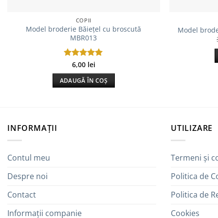
COPII
Model broderie Băiețel cu broscută
Model brode
MBR013
Evaluat la
6,00
lei
5
din 5
ADAUGĂ ÎN COȘ
INFORMAȚII
UTILIZARE
Contul meu
Termeni și co
Despre noi
Politica de C
Contact
Politica de 
Informații companie
Cookies