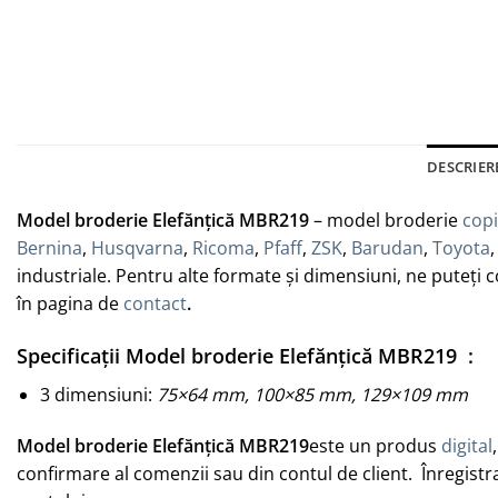
DESCRIER
Model broderie Elefănțică MBR219
– model broderie
copi
Bernina
,
Husqvarna
,
Ricoma
,
Pfaff
,
ZSK
,
Barudan
,
Toyota
industriale. Pentru alte formate și dimensiuni, ne puteți 
în pagina de
contact
.
Specificații
Model broderie Elefănțică MBR219
:
3 dimensiuni:
75×64 mm, 100×85 mm, 129×109 mm
Model broderie Elefănțică MBR219
este un produs
digital
confirmare al comenzii sau din contul de client. Înregistra