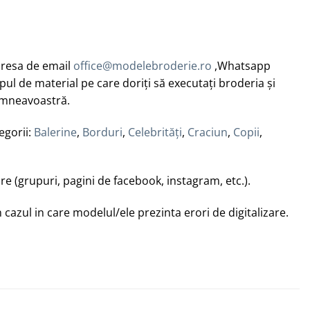
adresa de email
office@modelebroderie.ro
,Whatsapp
l de material pe care doriți să executați broderia și
dumneavoastră.
egorii:
Balerine
,
Borduri
,
Celebrități
,
Craciun
,
Copii
,
are (grupuri, pagini de facebook, instagram, etc.).
azul in care modelul/ele prezinta erori de digitalizare.