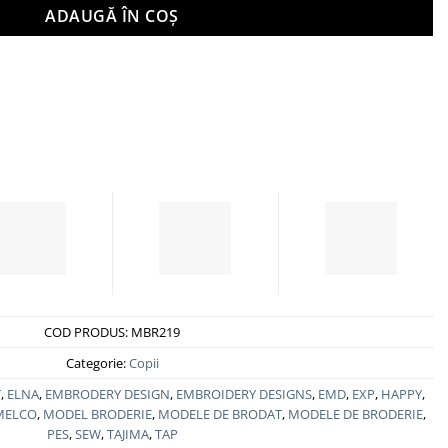
ADAUGĂ ÎN COȘ
15,00 lei.
COD PRODUS:
MBR219
Categorie:
Copii
T
,
ELNA
,
EMBRODERY DESIGN
,
EMBROIDERY DESIGNS
,
EMD
,
EXP
,
HAPPY
,
MELCO
,
MODEL BRODERIE
,
MODELE DE BRODAT
,
MODELE DE BRODERIE
,
PES
,
SEW
,
TAJIMA
,
TAP