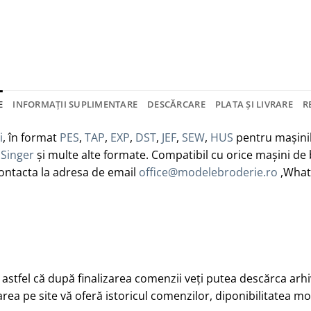
E
INFORMAȚII SUPLIMENTARE
DESCĂRCARE
PLATA ȘI LIVRARE
R
i
, în format
PES
,
TAP
,
EXP
,
DST
,
JEF
,
SEW
,
HUS
pentru mașini
,
Singer
și multe alte formate. Compatibil cu orice mașini de
contacta la adresa de email
office@modelebroderie.ro
,Wha
, astfel că după finalizarea comenzii veți putea descărca arh
rea pe site vă oferă istoricul comenzilor, diponibilitatea mo