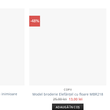
-48%
COPII
u inimioare
Model broderie Elefănțel cu floare MBR218
Prețul
Prețul
25,00
lei
13,00
lei
inițial
curent
a
este:
ADAUGĂ ÎN COȘ
fost:
13,00 lei.