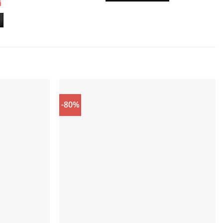
Prețul
i
25,00 lei.
curent
este:
10,00 lei.
.
-80%