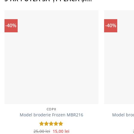
-40%
-40%
COPII
Model broderie Frozen MBR216
Model brod
Prețul
Prețul
25,00
Evaluat la
lei
15,00
lei