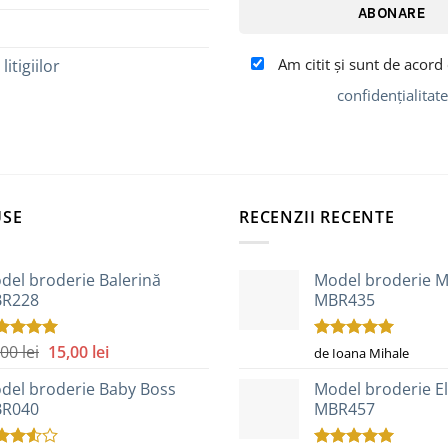
Am citit şi sunt de acord
itigiilor
confidențialitate
USE
RECENZII RECENTE
del broderie Balerină
Model broderie M
R228
MBR435
Prețul
Prețul
,00
lei
15,00
lei
luat la
Evaluat la
de Ioana Mihale
0
din 5
5
din 5
inițial
curent
del broderie Baby Boss
Model broderie El
a
este:
R040
MBR457
fost:
15,00 lei.
25,00 lei.