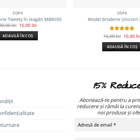
COPII
COPII
rie Tweety în leagăn MBR035
Model broderie Unicorn
Prețul
Prețul
30,00
lei
15,00
lei
inițial
curent
a
este:
Prețul
15,00
Evaluat la
lei
10,00
le
ADAUGĂ ÎN COȘ
fost:
15,00 lei.
inițial
5
din 5
30,00 lei.
a
ADAUGĂ ÎN COȘ
fost:
15,00 lei
15% Reduc
Abonează-te pentru a pri
ndiții
reducere și rămâi la curen
noi produse și ofe
onfidențialitate
Returnare