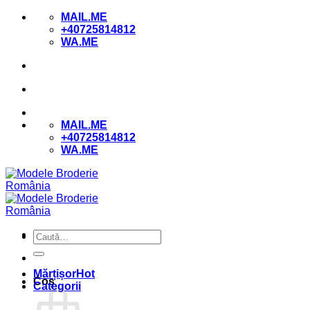
Skip
MAIL.ME
to
+40725814812
content
WA.ME
MAIL.ME
+40725814812
WA.ME
Caută
după:
Mărțișor
Coș
Categorii