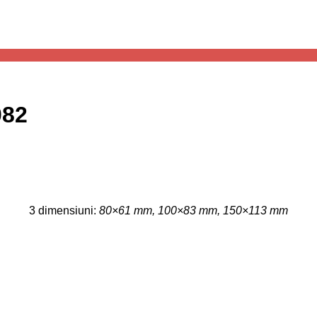
082
3 dimensiuni:
80×61 mm, 100×83 mm, 150×113 mm