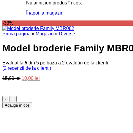
Nu ai niciun produs în coș.
Înapoi la magazin
-33%
Prima pagină
»
Magazin
»
Diverse
Model broderie Family MBR
Evaluat la
5
din 5 pe baza a
2
evaluări de la clienți
(
2
recenzii de la clienți)
Prețul
Prețul
15,00
lei
10,00
lei
inițial
curent
a
este:
fost:
10,00 lei.
Cantitate
15,00 lei.
Model
Adaugă în coș
broderie
Family
MBR082