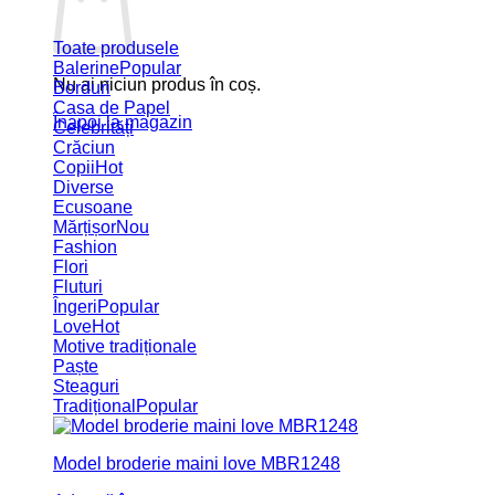
Toate produsele
Balerine
Nu ai niciun produs în coș.
Borduri
Casa de Papel
Înapoi la magazin
Celebrități
Crăciun
Copii
Diverse
Ecusoane
Mărțișor
Fashion
Flori
Fluturi
Îngeri
Love
Motive tradiționale
Paște
Steaguri
Tradițional
Model broderie maini love MBR1248