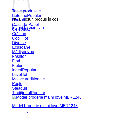
Toate produsele
Balerine
Nu ai niciun produs în coș.
Borduri
Casa de Papel
Înapoi la magazin
Celebrități
Crăciun
Copii
Diverse
Ecusoane
Mărțișor
Fashion
Flori
Fluturi
Îngeri
Love
Motive tradiționale
Paște
Steaguri
Tradițional
Model broderie maini love MBR1248