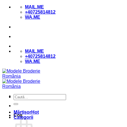
Skip
MAIL.ME
to
+40725814812
content
WA.ME
MAIL.ME
+40725814812
WA.ME
Caută
după:
Mărțișor
Coș
Categorii