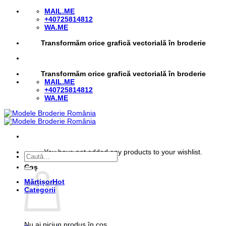
Skip
MAIL.ME
to
+40725814812
content
WA.ME
Transformăm orice grafică vectorială în broderie
Transformăm orice grafică vectorială în broderie
MAIL.ME
+40725814812
WA.ME
You have not added any products to your wishlist.
Caută
după:
Coș
Mărțișor
Categorii
Nu ai niciun produs în coș.