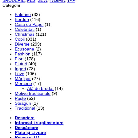
BRODERIE
,
PES
,
SEW
,
TAJIMA
,
TAP
Categorii
Balerine
(33)
Borduri
(116)
Casa de Papel
(1)
Celebritati
(1)
Christmas
(121)
Copii
(831)
Diverse
(299)
Ecusoane
(2)
Fashion
(117)
Flori
(178)
Fluturi
(40)
Ingeri
(78)
Love
(106)
Mărțișor
(27)
Mercerie
(17)
Ată de brodat
(14)
Motive traditionale
(9)
Paște
(52)
Steaguri
(1)
Traditional
(13)
Descriere
Informații suplimentare
Descărcare
Plata și Livrare
Recenzii (1)