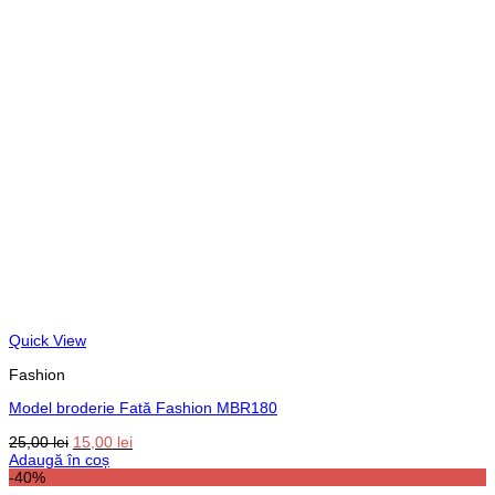
Quick View
Fashion
Model broderie Fată Fashion MBR180
Prețul
Prețul
25,00
lei
15,00
lei
inițial
curent
Adaugă în coș
a
este:
-40%
fost:
15,00 lei.