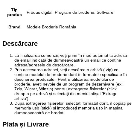
Tip
Produs digital, Program de broderie, Software
produs
Brand
Modele Broderie România
Descărcare
La finalizarea comenzii, veți primi în mod automat la adresa
de email indicată de dumneavoastră un email ce conține
adresa/adresele de descărcare.
Prin accesarea adresei, veți descărca o arhivă (.zip) ce
conține modelul de broderie dorit în formatele specificate în
descrierea produsului. Pentru utilizarea modelului de
broderie, aveți nevoie de un program de dezarhivare (ex:
7zip, Winrar, Winzip) pentru extragerea fișierelor (click
dreapta pe arhivă și selectați din meniul afișat ‘Extrage
arhiva’).
După extragerea fișierelor, selectați formatul dorit, îl copiați pe
memoria usb (stick) și introduceți memoria usb în mașina
dumneavoastră de brodat.
Plata și Livrare