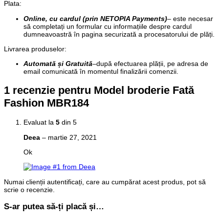
Plata
:
Online, cu cardul (prin NETOPIA Payments)
– este necesar
să completați un formular cu informațiile despre cardul
dumneavoastră în pagina securizată a procesatorului de plăți.
Livrarea produselor:
Automată și Gratuită
–
după efectuarea plății, pe adresa de
email comunicată în momentul finalizării comenzii.
1 recenzie pentru
Model broderie Fată
Fashion MBR184
Evaluat la
5
din 5
Deea
–
martie 27, 2021
Ok
Numai clienții autentificați, care au cumpărat acest produs, pot să
scrie o recenzie.
S-ar putea să-ți placă și…