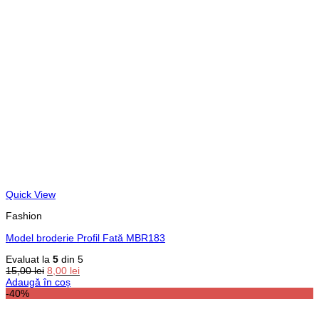
Quick View
Fashion
Model broderie Profil Fată MBR183
Evaluat la
5
din 5
Prețul
Prețul
15,00
lei
8,00
lei
inițial
curent
Adaugă în coș
a
este:
-40%
fost:
8,00 lei.
15,00 lei.