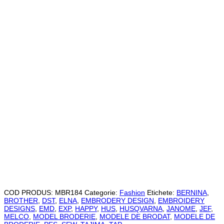
COD PRODUS:
MBR184
Categorie:
Fashion
Etichete:
BERNINA
,
BROTHER
,
DST
,
ELNA
,
EMBRODERY DESIGN
,
EMBROIDERY
DESIGNS
,
EMD
,
EXP
,
HAPPY
,
HUS
,
HUSQVARNA
,
JANOME
,
JEF
,
MELCO
,
MODEL BRODERIE
,
MODELE DE BRODAT
,
MODELE DE