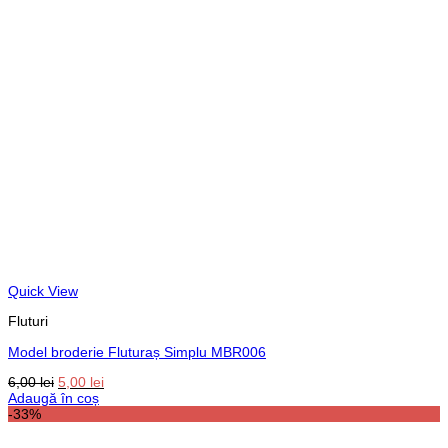
Quick View
Fluturi
Model broderie Fluturaș Simplu MBR006
Prețul
Prețul
6,00
lei
5,00
lei
inițial
curent
Adaugă în coș
a
este:
-33%
fost:
5,00 lei.
6,00 lei.