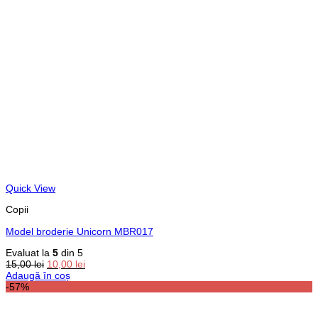
Quick View
Copii
Model broderie Unicorn MBR017
Evaluat la
5
din 5
Prețul
Prețul
15,00
lei
10,00
lei
inițial
curent
Adaugă în coș
a
este:
-57%
fost:
10,00 lei.
15,00 lei.