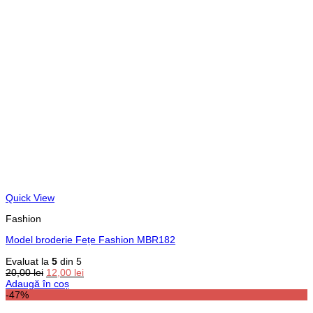
Quick View
Fashion
Model broderie Fețe Fashion MBR182
Evaluat la
5
din 5
Prețul
Prețul
20,00
lei
12,00
lei
inițial
curent
Adaugă în coș
a
este:
-47%
fost:
12,00 lei.