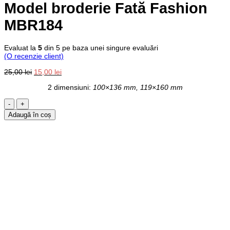
Model broderie Fată Fashion
MBR184
Evaluat la
5
din 5 pe baza unei singure evaluări
(O recenzie client)
Prețul
Prețul
25,00
lei
15,00
lei
inițial
curent
2 dimensiuni:
100×136 mm, 119×160 mm
a
este:
fost:
15,00 lei.
Cantitate
25,00 lei.
Model
Adaugă în coș
broderie
Fată
Fashion
MBR184