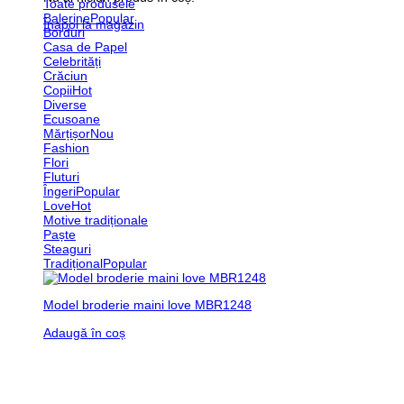
Toate produsele
Balerine
Înapoi la magazin
Borduri
Casa de Papel
Celebrități
Crăciun
Copii
Diverse
Ecusoane
Mărțișor
Fashion
Flori
Fluturi
Îngeri
Love
Motive tradiționale
Paște
Steaguri
Tradițional
Model broderie maini love MBR1248
Adaugă în coș