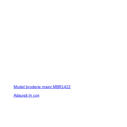
Model broderie maini MBR1422
Adaugă în coș