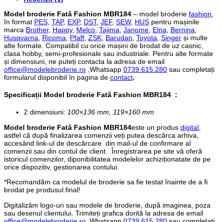
Model broderie Fată Fashion MBR184
– model broderie
fashion
,
în format
PES
,
TAP
,
EXP
,
DST
,
JEF
,
SEW
,
HUS
pentru mașinile
marca
Brother
,
Happy
,
Melco
,
Tajima
,
Janome
,
Elna
,
Bernina
,
Husqvarna
,
Ricoma
,
Pfaff
,
ZSK
,
Barudan
,
Toyota
,
Singer
și multe
alte formate. Compatibil cu orice mașini de brodat de uz casnic,
clasa hobby, semi-profesionale sau industriale. Pentru alte formate
și dimensiuni, ne puteți contacta la adresa de email
office@modelebroderie.ro
,Whatsapp
0739.615.280
sau completați
formularul disponibil în pagina de
contact
.
Specificații
Model broderie Fată Fashion MBR184
:
2 dimensiuni:
100×136 mm, 119×160 mm
Model broderie Fată Fashion MBR184
este un produs
digital
,
astfel că după finalizarea comenzii veți putea descărca arhiva,
accesând link-ul de descărcare din mail-ul de confirmare al
comenzii sau din contul de client. Înregistrarea pe site vă oferă
istoricul comenzilor, diponibilitatea modelelor achiziționatate de pe
orice dispozitiv, gestionarea contului.
*Recomandăm ca modelul de broderie sa fie testat înainte de a fi
brodat pe produsul final!
Digitalizăm logo-uri sau modele de broderie, după imaginea, poza
sau desenul clientului. Trimiteți grafica dorită la adresa de email
office@modelebroderie.ro
,Whatsapp
0739.615.280
sau completati