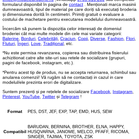
formularul disponibil în pagina de
contact
. Menționati marca masinii
dumneavoastră, tipul de material pe care doriți să executați broderia
și dimensiunea dorită în centimetri. Primiți gratuit o evaluare a
costului de machetare pentru executarea modelului dumneavoastră.
Încercăm să punem la dispoziția celor interesați de domeniul
broderiei cât mai multe modele din cele mai variate categorii:
Balerine
,
Borduri
,
Celebrități
,
Craciun
,
Copii
,
Diverse
,
Fashion
,
Flori
,
Fluturi
,
Îngeri
,
Love
,
Tradițional
, etc.
*Nu este permisa revanzarea, copierea sau distribuirea fisierului
achizitionat catre alte site-uri sau retele de socializare (grupuri,
pagini de facebook, instagram, etc.).
*Pentru acest tip de produs, nu se accepta returnarea, schimbul sau
anularea comenzii! Vă rugăm să ne contactați in cazul in care
modelul/ele prezinta erori de digitalizare.
Suntem prezenți și pe rețelele de socializare
Facebook
,
Instagram
,
Pinterest
,
YouTube
,
Twitter
și
Telegram
!
Format
PES, DST, JEF, EXP, TAP, EMD, HUS, SEW
BARUDAN, BERNINA, BROTHER, ELNA, HAPPY,
Compatibil
HUSQVARNA, JANOME, MELCO, PFAFF, RICOMA,
SINGER, TAJIMA, TOYOTA, ZSK