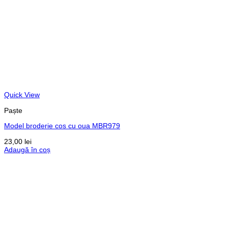
Quick View
Paște
Model broderie cos cu oua MBR979
23,00
lei
Adaugă în coș