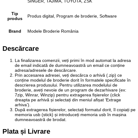
SINGER, TAJIMA, TOYOTA, ZSK
Tip
Produs digital, Program de broderie, Software
produs
Brand
Modele Broderie România
Descărcare
La finalizarea comenzii, veți primi în mod automat la adresa
de email indicată de dumneavoastră un email ce conține
adresa/adresele de descărcare.
Prin accesarea adresei, veți descărca o arhivă (.zip) ce
conține modelul de broderie dorit în formatele specificate în
descrierea produsului. Pentru utilizarea modelului de
broderie, aveți nevoie de un program de dezarhivare (ex:
7zip, Winrar, Winzip) pentru extragerea fișierelor (click
dreapta pe arhivă și selectați din meniul afișat ‘Extrage
arhiva’).
După extragerea fișierelor, selectați formatul dorit, îl copiați pe
memoria usb (stick) și introduceți memoria usb în mașina
dumneavoastră de brodat.
Plata și Livrare