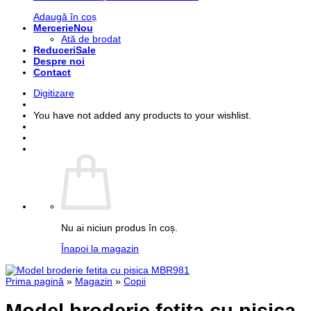
Adaugă în coș
Mercerie
Ată de brodat
Reduceri
Despre noi
Contact
Digitizare
You have not added any products to your wishlist.
Nu ai niciun produs în coș.
Înapoi la magazin
Prima pagină
»
Magazin
»
Copii
Model broderie fetita cu pisica