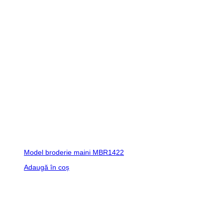
Model broderie maini MBR1422
Adaugă în coș