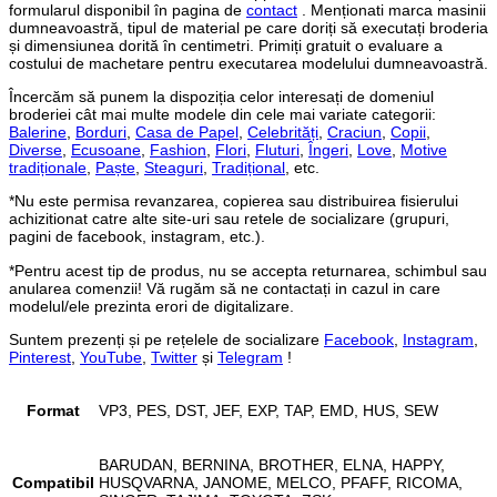
formularul disponibil în pagina de
contact
. Menționati marca masinii
dumneavoastră, tipul de material pe care doriți să executați broderia
și dimensiunea dorită în centimetri. Primiți gratuit o evaluare a
costului de machetare pentru executarea modelului dumneavoastră.
Încercăm să punem la dispoziția celor interesați de domeniul
broderiei cât mai multe modele din cele mai variate categorii:
Balerine
,
Borduri
,
Casa de Papel
,
Celebrități
,
Craciun
,
Copii
,
Diverse
,
Ecusoane
,
Fashion
,
Flori
,
Fluturi
,
Îngeri
,
Love
,
Motive
tradiționale
,
Paște
,
Steaguri
,
Tradițional
, etc.
*Nu este permisa revanzarea, copierea sau distribuirea fisierului
achizitionat catre alte site-uri sau retele de socializare (grupuri,
pagini de facebook, instagram, etc.).
*Pentru acest tip de produs, nu se accepta returnarea, schimbul sau
anularea comenzii! Vă rugăm să ne contactați in cazul in care
modelul/ele prezinta erori de digitalizare.
Suntem prezenți și pe rețelele de socializare
Facebook
,
Instagram
,
Pinterest
,
YouTube
,
Twitter
și
Telegram
!
Format
VP3, PES, DST, JEF, EXP, TAP, EMD, HUS, SEW
BARUDAN, BERNINA, BROTHER, ELNA, HAPPY,
Compatibil
HUSQVARNA, JANOME, MELCO, PFAFF, RICOMA,