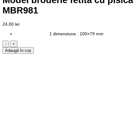
MBR981
24,00
lei
1 dimensiune : 100×79 mm
Cantitate
Model
Adaugă în coș
broderie
fetita
cu
pisica
MBR981