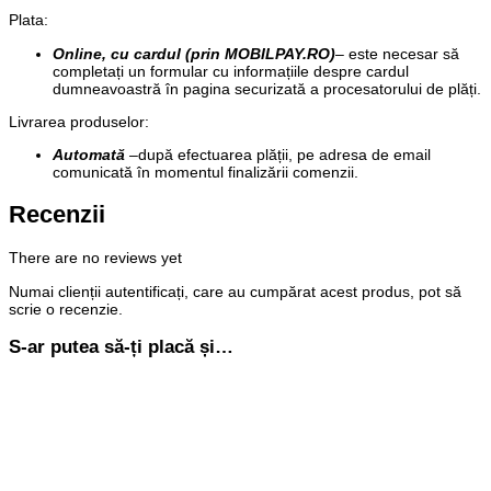
Plata
:
Online, cu cardul (prin MOBILPAY.RO)
– este necesar să
completați un formular cu informațiile despre cardul
dumneavoastră în pagina securizată a procesatorului de plăți.
Livrarea produselor:
Automată
–
după efectuarea plății, pe adresa de email
comunicată în momentul finalizării comenzii.
Recenzii
There are no reviews yet
Numai clienții autentificați, care au cumpărat acest produs, pot să
scrie o recenzie.
S-ar putea să-ți placă și…