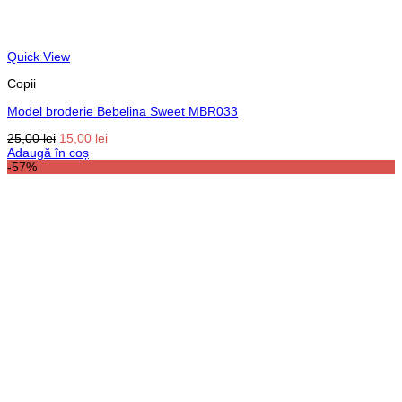
Quick View
Copii
Model broderie Bebelina Sweet MBR033
Prețul
Prețul
25,00
lei
15,00
lei
inițial
curent
Adaugă în coș
a
este:
-57%
fost:
15,00 lei.
25,00 lei.