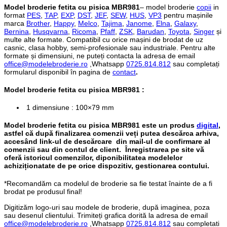
Model broderie fetita cu pisica MBR981
– model broderie
copii
in
format
PES
,
TAP
,
EXP
,
DST
,
JEF
,
SEW
,
HUS
,
VP3
pentru mașinile
marca
Brother
,
Happy
,
Melco
,
Tajima
,
Janome
,
Elna
,
Galaxy
,
Bernina
,
Husqvarna
,
Ricoma
,
Pfaff
,
ZSK
,
Barudan
,
Toyota
,
Singer
și
multe alte formate. Compatibil cu orice mașini de brodat de uz
casnic, clasa hobby, semi-profesionale sau industriale. Pentru alte
formate și dimensiuni, ne puteți contacta la adresa de email
office@modelebroderie.ro
,Whatsapp
0725.814.812
sau completați
formularul disponibil în pagina de
contact
.
Model broderie fetita cu pisica MBR981
:
1 dimensiune : 100×79 mm
Model broderie fetita cu pisica MBR981
este un produs
digital
,
astfel că după finalizarea comenzii veți putea descărca arhiva,
accesând link-ul de descărcare din mail-ul de confirmare al
comenzii sau din contul de client. Înregistrarea pe site vă
oferă istoricul comenzilor, diponibilitatea modelelor
achiziționatate de pe orice dispozitiv, gestionarea contului.
*Recomandăm ca modelul de broderie sa fie testat înainte de a fi
brodat pe produsul final!
Digitizăm logo-uri sau modele de broderie, după imaginea, poza
sau desenul clientului. Trimiteți grafica dorită la adresa de email
office@modelebroderie.ro
,Whatsapp
0725.814.812
sau completati