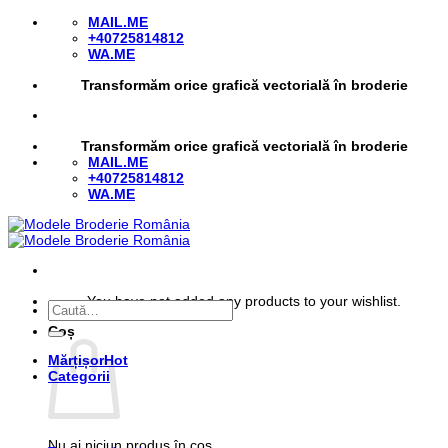
Skip
MAIL.ME
to
+40725814812
content
WA.ME
Transformăm orice grafică vectorială în broderie
Transformăm orice grafică vectorială în broderie
MAIL.ME
+40725814812
WA.ME
You have not added any products to your wishlist.
Caută
după:
Coș
Mărțișor
Categorii
Nu ai niciun produs în coș.