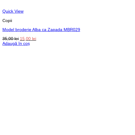
Quick View
Copii
Model broderie Alba ca Zapada MBR029
Prețul
Prețul
35,00
lei
15,00
lei
inițial
curent
Adaugă în coș
a
este:
fost:
15,00 lei.
35,00 lei.