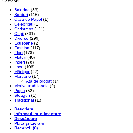
Categorii
Balerine
(33)
Borduri
(116)
Casa de Papel
(1)
Celebritati
(1)
Christmas
(121)
Copii
(831)
Diverse
(299)
Ecusoane
(2)
Fashion
(117)
Flori
(178)
Fluturi
(40)
Ingeri
(78)
Love
(106)
Mărțișor
(27)
Mercerie
(17)
Ată de brodat
(14)
Motive traditionale
(9)
Paște
(52)
Steaguri
(1)
Traditional
(13)
Descriere
Informații suplimentare
Descărcare
Plata și Livrare
Recenzii (0)