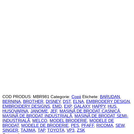
COD PRODUS:
MBR981
Categorie:
Copii
Etichete:
BARUDAN
,
BERNINA
,
BROTHER
,
DISNEY
,
DST
,
ELNA
,
EMBRODERY DESIGN
,
EMBROIDERY DESIGNS
,
EMD
,
EXP
,
GALAXY
,
HAPPY
,
HUS
,
HUSQVARNA
,
JANOME
,
JEF
,
MAȘINĂ DE BRODAT CASNICĂ
,
MAȘINĂ DE BRODAT INDUSTRIALĂ
,
MAȘINĂ DE BRODAT SEMI-
INDUSTRIALĂ
,
MELCO
,
MODEL BRODERIE
,
MODELE DE
BRODAT
,
MODELE DE BRODERIE
,
PES
,
PFAFF
,
RICOMA
,
SEW
,
SINGER
,
TAJIMA
,
TAP
,
TOYOTA
,
VP3
,
ZSK