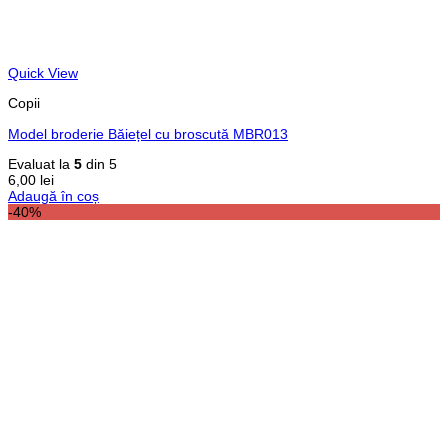
Quick View
Copii
Model broderie Băiețel cu broscută MBR013
Evaluat la
5
din 5
6,00
lei
Adaugă în coș
-40%