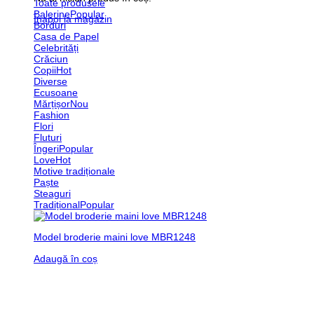
Toate produsele
Balerine
Înapoi la magazin
Borduri
Casa de Papel
Celebrități
Crăciun
Copii
Diverse
Ecusoane
Mărțișor
Fashion
Flori
Fluturi
Îngeri
Love
Motive tradiționale
Paște
Steaguri
Tradițional
Model broderie maini love MBR1248
Adaugă în coș