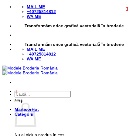
Skip
MAIL.ME
to
+40725814812
content
WA.ME
Transformăm orice grafică vectorială în broderie
Transformăm orice grafică vectorială în broderie
MAIL.ME
+40725814812
WA.ME
Caută
după:
Coș
Mărțișor
Categorii
Nu ai niciun produs în coș.