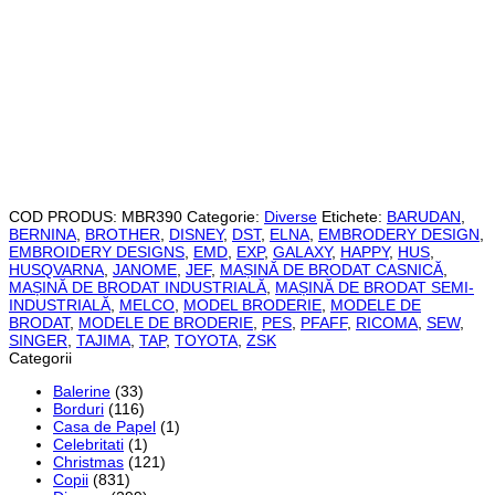
COD PRODUS:
MBR390
Categorie:
Diverse
Etichete:
BARUDAN
,
BERNINA
,
BROTHER
,
DISNEY
,
DST
,
ELNA
,
EMBRODERY DESIGN
,
EMBROIDERY DESIGNS
,
EMD
,
EXP
,
GALAXY
,
HAPPY
,
HUS
,
HUSQVARNA
,
JANOME
,
JEF
,
MAȘINĂ DE BRODAT CASNICĂ
,
MAȘINĂ DE BRODAT INDUSTRIALĂ
,
MAȘINĂ DE BRODAT SEMI-
INDUSTRIALĂ
,
MELCO
,
MODEL BRODERIE
,
MODELE DE
BRODAT
,
MODELE DE BRODERIE
,
PES
,
PFAFF
,
RICOMA
,
SEW
,
SINGER
,
TAJIMA
,
TAP
,
TOYOTA
,
ZSK
Categorii
Balerine
(33)
Borduri
(116)
Casa de Papel
(1)
Celebritati
(1)
Christmas
(121)
Copii
(831)