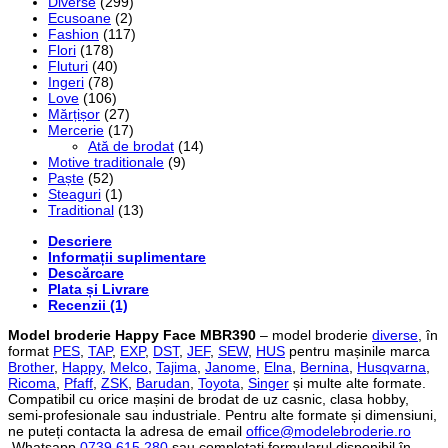
Diverse
(299)
Ecusoane
(2)
Fashion
(117)
Flori
(178)
Fluturi
(40)
Ingeri
(78)
Love
(106)
Mărțișor
(27)
Mercerie
(17)
Ată de brodat
(14)
Motive traditionale
(9)
Paște
(52)
Steaguri
(1)
Traditional
(13)
Descriere
Informații suplimentare
Descărcare
Plata și Livrare
Recenzii (1)
Model broderie Happy Face MBR390
– model broderie
diverse
, în
format
PES
,
TAP
,
EXP
,
DST
,
JEF
,
SEW
,
HUS
pentru mașinile marca
Brother
,
Happy
,
Melco
,
Tajima
,
Janome
,
Elna
,
Bernina
,
Husqvarna
,
Ricoma
,
Pfaff
,
ZSK
,
Barudan
,
Toyota
,
Singer
și multe alte formate.
Compatibil cu orice mașini de brodat de uz casnic, clasa hobby,
semi-profesionale sau industriale. Pentru alte formate și dimensiuni,
ne puteți contacta la adresa de email
office@modelebroderie.ro
,Whatsapp
0739.615.280
sau completați formularul disponibil în