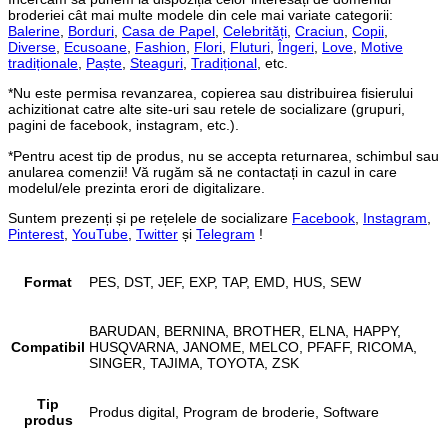
broderiei cât mai multe modele din cele mai variate categorii:
Balerine
,
Borduri
,
Casa de Papel
,
Celebrități
,
Craciun
,
Copii
,
Diverse
,
Ecusoane
,
Fashion
,
Flori
,
Fluturi
,
Îngeri
,
Love
,
Motive
tradiționale
,
Paște
,
Steaguri
,
Tradițional
, etc.
*Nu este permisa revanzarea, copierea sau distribuirea fisierului
achizitionat catre alte site-uri sau retele de socializare (grupuri,
pagini de facebook, instagram, etc.).
*Pentru acest tip de produs, nu se accepta returnarea, schimbul sau
anularea comenzii! Vă rugăm să ne contactați in cazul in care
modelul/ele prezinta erori de digitalizare.
Suntem prezenți și pe rețelele de socializare
Facebook
,
Instagram
,
Pinterest
,
YouTube
,
Twitter
și
Telegram
!
Format
PES, DST, JEF, EXP, TAP, EMD, HUS, SEW
BARUDAN, BERNINA, BROTHER, ELNA, HAPPY,
Compatibil
HUSQVARNA, JANOME, MELCO, PFAFF, RICOMA,
SINGER, TAJIMA, TOYOTA, ZSK
Tip
Produs digital, Program de broderie, Software
produs