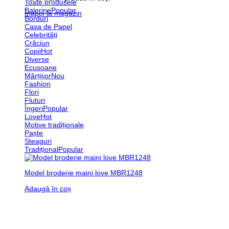
Toate produsele
Balerine
Înapoi la magazin
Borduri
Casa de Papel
Celebrități
Crăciun
Copii
Diverse
Ecusoane
Mărțișor
Fashion
Flori
Fluturi
Îngeri
Love
Motive tradiționale
Paște
Steaguri
Tradițional
Model broderie maini love MBR1248
Adaugă în coș