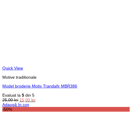
Quick View
Motive traditionale
Model broderie Motiv Trandafir MBR386
Evaluat la
5
din 5
Prețul
Prețul
25,00
lei
15,00
lei
inițial
curent
Adaugă în coș
a
este:
-50%
fost:
15,00 lei.
25,00 lei.