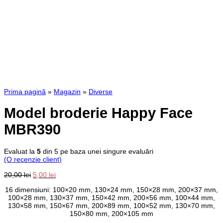
Prima pagină
»
Magazin
»
Diverse
Model broderie Happy Face
MBR390
Evaluat la
5
din 5 pe baza unei singure evaluări
(O recenzie client)
Prețul
Prețul
20,00
lei
5,00
lei
inițial
curent
16 dimensiuni: 100×20 mm, 130×24 mm, 150×28 mm, 200×37 mm,
a
este:
100×28 mm, 130×37 mm, 150×42 mm, 200×56 mm, 100×44 mm,
fost:
5,00 lei.
130×58 mm, 150×67 mm, 200×89 mm, 100×52 mm, 130×70 mm,
20,00 lei.
150×80 mm, 200×105 mm