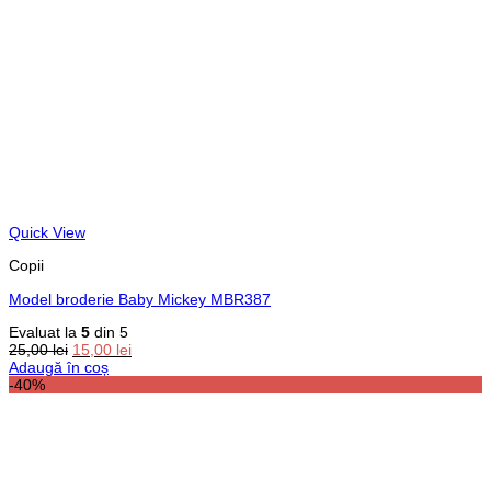
Quick View
Copii
Model broderie Baby Mickey MBR387
Evaluat la
5
din 5
Prețul
Prețul
25,00
lei
15,00
lei
inițial
curent
Adaugă în coș
a
este:
-40%
fost:
15,00 lei.
25,00 lei.