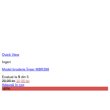
Quick View
Ingeri
Model broderie Înger MBR388
Evaluat la
5
din 5
Prețul
Prețul
20,00
lei
10,00
lei
inițial
curent
Adaugă în coș
a
este:
-40%
fost:
10,00 lei.
20,00 lei.