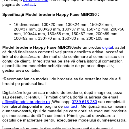
pagina de
contact
.
Specificații
Model broderie Happy Face MBR390
:
16 dimensiuni: 100×20 mm, 130×24 mm, 150×28 mm,
200×37 mm, 100×28 mm, 130×37 mm, 150×42 mm. 200×56
mm, 100×44 mm, 130×58 mm, 150×67 mm, 200×89 mm,
100×52 mm, 130×70 mm, 150×80 mm, 200×105 mm
Model broderie Happy Face MBR390
este un produs
digital
, astfel
că după finalizarea comenzii veți putea descărca arhiva, accesând
link-ul de descărcare din mail-ul de confirmare al comenzii sau din
contul de client. Înregistrarea pe site vă oferă istoricul comenzilor,
diponibilitatea modelelor achiziționatate de pe orice dispozitiv,
gestionarea contului.
*Recomandăm ca modelul de broderie sa fie testat înainte de a fi
brodat pe produsul final!
Digitalizăm logo-uri sau modele de broderie, după imaginea, poza
sau desenul clientului. Trimiteți grafica dorită la adresa de email
office@modelebroderie.ro
,Whatsapp
0739.615.280
sau completati
formularul disponibil în pagina de
contact
. Menționati marca masinii
dumneavoastră, tipul de material pe care doriți să executați broderia
și dimensiunea dorită în centimetri. Primiți gratuit o evaluare a
costului de machetare pentru executarea modelului dumneavoastră.
Încercăm să punem la dispoziția celor interesați de domeniul