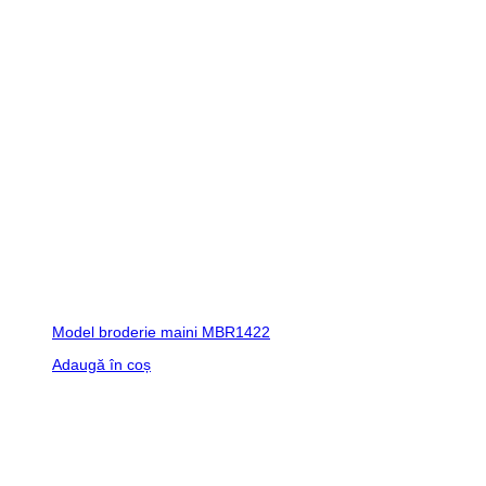
Model broderie maini MBR1422
Adaugă în coș