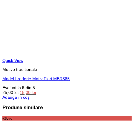
Quick View
Motive traditionale
Model broderie Motiv Flori MBR385
Evaluat la
5
din 5
Prețul
Prețul
25,00
lei
15,00
lei
inițial
curent
Adaugă în coș
a
este:
fost:
15,00 lei.
Produse similare
25,00 lei.
-38%