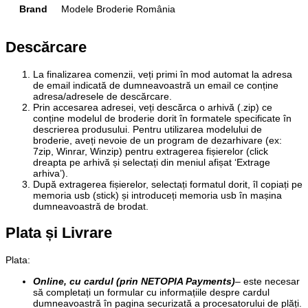
Brand
Modele Broderie România
Descărcare
La finalizarea comenzii, veți primi în mod automat la adresa
de email indicată de dumneavoastră un email ce conține
adresa/adresele de descărcare.
Prin accesarea adresei, veți descărca o arhivă (.zip) ce
conține modelul de broderie dorit în formatele specificate în
descrierea produsului. Pentru utilizarea modelului de
broderie, aveți nevoie de un program de dezarhivare (ex:
7zip, Winrar, Winzip) pentru extragerea fișierelor (click
dreapta pe arhivă și selectați din meniul afișat ‘Extrage
arhiva’).
După extragerea fișierelor, selectați formatul dorit, îl copiați pe
memoria usb (stick) și introduceți memoria usb în mașina
dumneavoastră de brodat.
Plata și Livrare
Plata
:
Online, cu cardul (prin NETOPIA Payments)
– este necesar
să completați un formular cu informațiile despre cardul
dumneavoastră în pagina securizată a procesatorului de plăți.