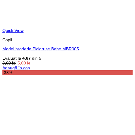
Quick View
Copii
Model broderie Piciorușe Bebe MBR005
Evaluat la
4.67
din 5
Prețul
Prețul
8,00
lei
5,00
lei
inițial
curent
Adaugă în coș
a
este:
-33%
fost:
5,00 lei.
8,00 lei.