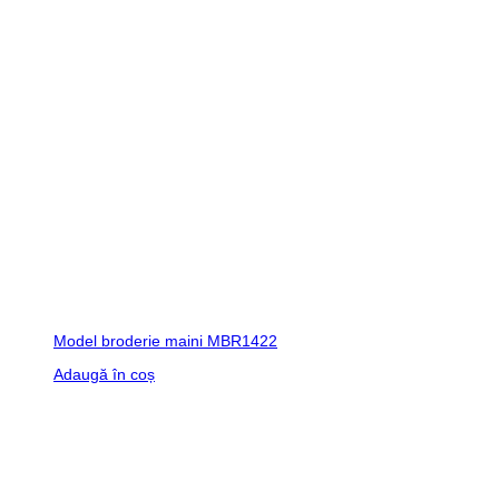
Model broderie maini MBR1422
Adaugă în coș