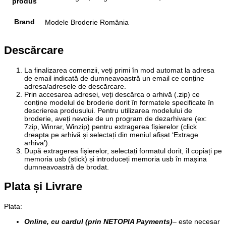
produs
Brand
Modele Broderie România
Descărcare
La finalizarea comenzii, veți primi în mod automat la adresa
de email indicată de dumneavoastră un email ce conține
adresa/adresele de descărcare.
Prin accesarea adresei, veți descărca o arhivă (.zip) ce
conține modelul de broderie dorit în formatele specificate în
descrierea produsului. Pentru utilizarea modelului de
broderie, aveți nevoie de un program de dezarhivare (ex:
7zip, Winrar, Winzip) pentru extragerea fișierelor (click
dreapta pe arhivă și selectați din meniul afișat ‘Extrage
arhiva’).
După extragerea fișierelor, selectați formatul dorit, îl copiați pe
memoria usb (stick) și introduceți memoria usb în mașina
dumneavoastră de brodat.
Plata și Livrare
Plata
:
Online, cu cardul (prin NETOPIA Payments)
– este necesar