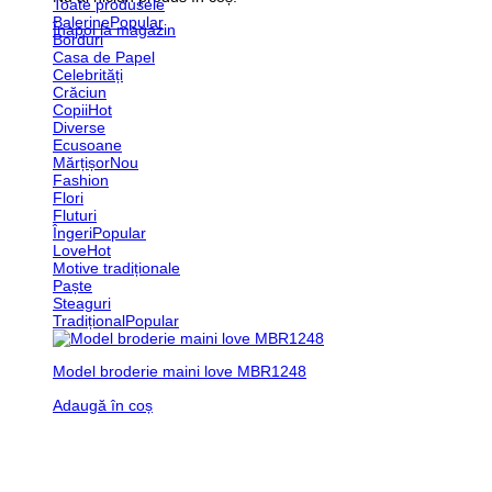
Toate produsele
Balerine
Înapoi la magazin
Borduri
Casa de Papel
Celebrități
Crăciun
Copii
Diverse
Ecusoane
Mărțișor
Fashion
Flori
Fluturi
Îngeri
Love
Motive tradiționale
Paște
Steaguri
Tradițional
Model broderie maini love MBR1248
Adaugă în coș