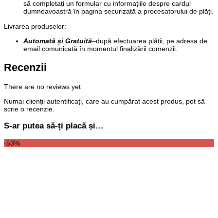
să completați un formular cu informațiile despre cardul
dumneavoastră în pagina securizată a procesatorului de plăți.
Livrarea produselor:
Automată și Gratuită
–
după efectuarea plății, pe adresa de
email comunicată în momentul finalizării comenzii.
Recenzii
There are no reviews yet
Numai clienții autentificați, care au cumpărat acest produs, pot să
scrie o recenzie.
S-ar putea să-ți placă și…
-53%