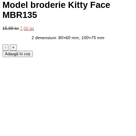
Model broderie Kitty Face
MBR135
Prețul
Prețul
15,00
lei
7,00
lei
inițial
curent
2 dimensiuni:
80×60 mm, 100×75 mm
a
este:
fost:
7,00 lei.
Cantitate
15,00 lei.
Model
Adaugă în coș
broderie
Kitty
Face
MBR135