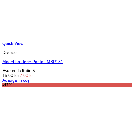
Quick View
Diverse
Model broderie Pantofi MBR131
Evaluat la
5
din 5
Prețul
Prețul
15,00
lei
7,00
lei
inițial
curent
Adaugă în coș
a
este:
-47%
fost:
7,00 lei.
15,00 lei.