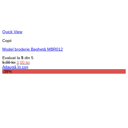
Quick View
Copii
Model broderie Baghetă MBR012
Evaluat la
5
din 5
Prețul
Prețul
5,00
lei
3,00
lei
inițial
curent
Adaugă în coș
a
este:
-38%
fost:
3,00 lei.
5,00 lei.