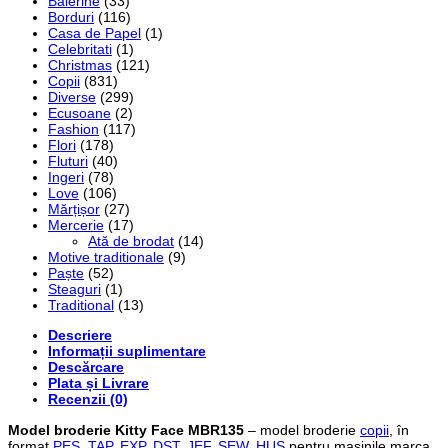
Balerine
(33)
Borduri
(116)
Casa de Papel
(1)
Celebritati
(1)
Christmas
(121)
Copii
(831)
Diverse
(299)
Ecusoane
(2)
Fashion
(117)
Flori
(178)
Fluturi
(40)
Ingeri
(78)
Love
(106)
Mărțișor
(27)
Mercerie
(17)
Ată de brodat
(14)
Motive traditionale
(9)
Paște
(52)
Steaguri
(1)
Traditional
(13)
Descriere
Informații suplimentare
Descărcare
Plata și Livrare
Recenzii (0)
Model broderie Kitty Face MBR135
– model broderie
copii
, în
format
PES
,
TAP
,
EXP
,
DST
,
JEF
,
SEW
,
HUS
pentru mașinile marca