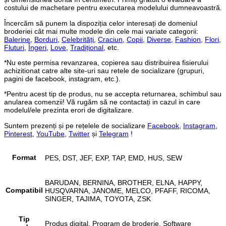
costului de machetare pentru executarea modelului dumneavoastră.
Încercăm să punem la dispoziția celor interesați de domeniul
broderiei cât mai multe modele din cele mai variate categorii:
Balerine
,
Borduri
,
Celebrități
,
Craciun
,
Copii
,
Diverse
,
Fashion
,
Flori
,
Fluturi
,
Îngeri
,
Love
,
Tradițional
, etc.
*Nu este permisa revanzarea, copierea sau distribuirea fisierului
achizitionat catre alte site-uri sau retele de socializare (grupuri,
pagini de facebook, instagram, etc.).
*Pentru acest tip de produs, nu se accepta returnarea, schimbul sau
anularea comenzii! Vă rugăm să ne contactați in cazul in care
modelul/ele prezinta erori de digitalizare.
Suntem prezenți și pe rețelele de socializare
Facebook
,
Instagram
,
Pinterest
,
YouTube
,
Twitter
și
Telegram
!
Format
PES, DST, JEF, EXP, TAP, EMD, HUS, SEW
BARUDAN, BERNINA, BROTHER, ELNA, HAPPY,
Compatibil
HUSQVARNA, JANOME, MELCO, PFAFF, RICOMA,
SINGER, TAJIMA, TOYOTA, ZSK
Tip
Produs digital, Program de broderie, Software