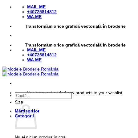
Skip
MAIL.ME
to
+40725814812
content
WA.ME
Transformăm orice grafică vectorială în broderie
Transformăm orice grafică vectorială în broderie
MAIL.ME
+40725814812
WA.ME
You have not added any products to your wishlist.
Caută
după:
Coș
Mărțișor
Categorii
Nu ai niciun produs în coș.