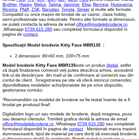
Brother
,
Happy
,
Melco
,
Tajima
,
Janome
,
Elna
,
Bernina
,
Husqvarna
,
Ricoma
,
Pfaff
,
ZSK
,
Barudan
,
Toyota
,
Singer
și multe alte formate.
Compatibil cu orice mașini de brodat de uz casnic, clasa hobby,
semi-profesionale sau industriale. Pentru alte formate și dimensiuni,
ne puteți contacta la adresa de email
office@modelebroderie.ro
,Whatsapp
0739.615.280
sau completați formularul disponibil în
pagina de
contact
.
Specificații
Model broderie Kitty Face MBR135
:
2 dimensiuni:
80×60 mm, 100×75 mm
Model broderie Kitty Face MBR135
este un produs
digital
, astfel
că după finalizarea comenzii veți putea descărca arhiva, accesând
link-ul de descărcare din mail-ul de confirmare al comenzii sau din
contul de client. Înregistrarea pe site vă oferă istoricul comenzilor,
diponibilitatea modelelor achiziționatate de pe orice dispozitiv,
gestionarea contului.
*Recomandăm ca modelul de broderie sa fie testat înainte de a fi
brodat pe produsul final!
Digitalizăm logo-uri sau modele de broderie, după imaginea, poza
sau desenul clientului. Trimiteți grafica dorită la adresa de email
office@modelebroderie.ro
,Whatsapp
0739.615.280
sau completati
formularul disponibil în pagina de
contact
. Menționati marca masinii
dumneavoastră, tipul de material pe care doriți să executați broderia
și dimensiunea dorită în centimetri. Primiți gratuit o evaluare a