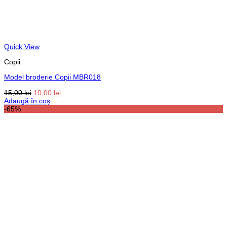
Quick View
Copii
Model broderie Copii MBR018
Prețul
Prețul
15,00
lei
10,00
lei
inițial
curent
Adaugă în coș
a
este:
-65%
fost:
10,00 lei.
15,00 lei.