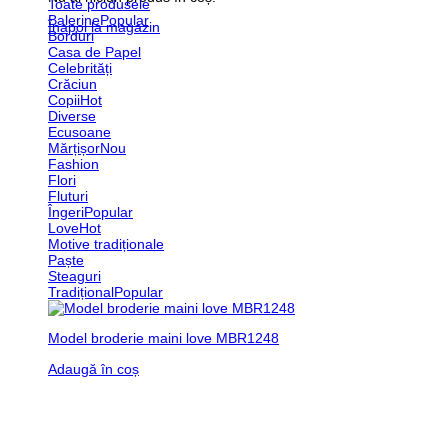
Toate produsele
Balerine
Înapoi la magazin
Borduri
Casa de Papel
Celebrități
Crăciun
Copii
Diverse
Ecusoane
Mărțișor
Fashion
Flori
Fluturi
Îngeri
Love
Motive tradiționale
Paște
Steaguri
Tradițional
Model broderie maini love MBR1248
Adaugă în coș