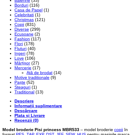
Balerine
(33)
Borduri
(116)
Casa de Papel
(1)
Celebritati
(1)
Christmas
(121)
Copii
(831)
Diverse
(299)
Ecusoane
(2)
Fashion
(117)
Flori
(178)
Fluturi
(40)
Ingeri
(78)
Love
(106)
Mărțișor
(27)
Mercerie
(17)
Ată de brodat
(14)
Motive traditionale
(9)
Paște
(52)
Steaguri
(1)
Traditional
(13)
Descriere
Informații suplimentare
Descărcare
Plata și Livrare
Recenzii (0)
Model broderie Pisi princess MBR533
– model broderie
copii
în
format
PES
,
TAP
,
EXP
,
DST
,
JEF
,
SEW
,
HUS
pentru mașinile marca