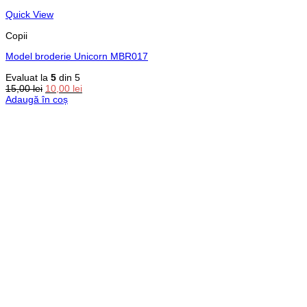
Quick View
Copii
Model broderie Unicorn MBR017
Evaluat la
5
din 5
Prețul
Prețul
15,00
lei
10,00
lei
inițial
curent
Adaugă în coș
a
este:
fost:
10,00 lei.
15,00 lei.