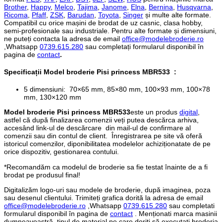
Brother
,
Happy
,
Melco
,
Tajima
,
Janome
,
Elna
,
Bernina
,
Husqvarna
,
Ricoma
,
Pfaff
,
ZSK
,
Barudan
,
Toyota
,
Singer
și multe alte formate.
Compatibil cu orice mașini de brodat de uz casnic, clasa hobby,
semi-profesionale sau industriale. Pentru alte formate și dimensiuni,
ne puteți contacta la adresa de email
office@modelebroderie.ro
,Whatsapp
0739.615.280
sau completați formularul disponibil în
pagina de
contact
.
Specificații
Model broderie Pisi princess MBR533
:
5 dimensiuni: 70×65 mm, 85×80 mm, 100×93 mm, 100×78
mm, 130×120 mm
Model broderie Pisi princess MBR533
este un produs
digital
,
astfel că după finalizarea comenzii veți putea descărca arhiva,
accesând link-ul de descărcare din mail-ul de confirmare al
comenzii sau din contul de client. Înregistrarea pe site vă oferă
istoricul comenzilor, diponibilitatea modelelor achiziționatate de pe
orice dispozitiv, gestionarea contului.
*Recomandăm ca modelul de broderie sa fie testat înainte de a fi
brodat pe produsul final!
Digitalizăm logo-uri sau modele de broderie, după imaginea, poza
sau desenul clientului. Trimiteți grafica dorită la adresa de email
office@modelebroderie.ro
,Whatsapp
0739.615.280
sau completati
formularul disponibil în pagina de
contact
. Menționati marca masinii
dumneavoastră, tipul de material pe care doriți să executați broderia