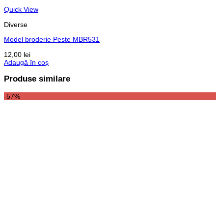
Quick View
Diverse
Model broderie Peste MBR531
12,00
lei
Adaugă în coș
Produse similare
-57%