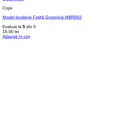
Copii
Model broderie Fetiță Gogoșică MBR002
Evaluat la
5
din 5
16,00
lei
Adaugă în coș