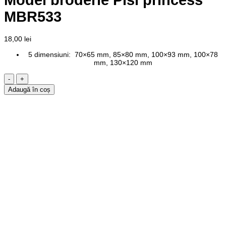
MBR533
18,00
lei
5 dimensiuni: 70×65 mm, 85×80 mm, 100×93 mm, 100×78
mm, 130×120 mm
Cantitate
Model
Adaugă în coș
broderie
Pisi
princess
MBR533