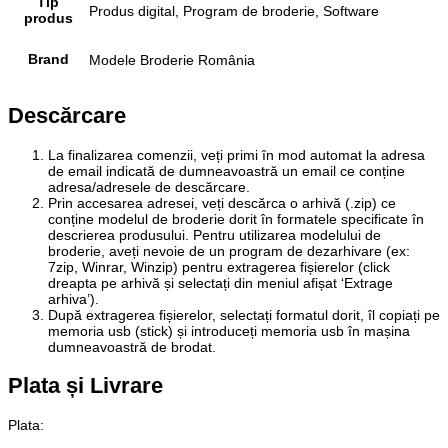
Tip
Produs digital, Program de broderie, Software
produs
Brand
Modele Broderie România
Descărcare
La finalizarea comenzii, veți primi în mod automat la adresa
de email indicată de dumneavoastră un email ce conține
adresa/adresele de descărcare.
Prin accesarea adresei, veți descărca o arhivă (.zip) ce
conține modelul de broderie dorit în formatele specificate în
descrierea produsului. Pentru utilizarea modelului de
broderie, aveți nevoie de un program de dezarhivare (ex:
7zip, Winrar, Winzip) pentru extragerea fișierelor (click
dreapta pe arhivă și selectați din meniul afișat ‘Extrage
arhiva’).
După extragerea fișierelor, selectați formatul dorit, îl copiați pe
memoria usb (stick) și introduceți memoria usb în mașina
dumneavoastră de brodat.
Plata și Livrare
Plata
: