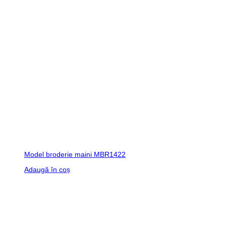
Model broderie maini MBR1422
Adaugă în coș