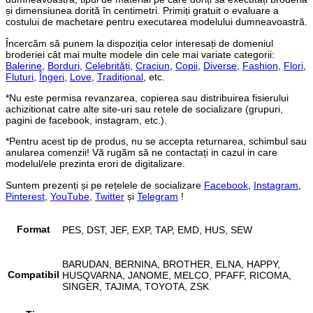
și dimensiunea dorită în centimetri. Primiți gratuit o evaluare a
costului de machetare pentru executarea modelului dumneavoastră.
Încercăm să punem la dispoziția celor interesați de domeniul
broderiei cât mai multe modele din cele mai variate categorii:
Balerine
,
Borduri
,
Celebrități
,
Craciun
,
Copii
,
Diverse
,
Fashion
,
Flori
,
Fluturi
,
Îngeri
,
Love
,
Tradițional
, etc.
*Nu este permisa revanzarea, copierea sau distribuirea fisierului
achizitionat catre alte site-uri sau retele de socializare (grupuri,
pagini de facebook, instagram, etc.).
*Pentru acest tip de produs, nu se accepta returnarea, schimbul sau
anularea comenzii! Vă rugăm să ne contactați in cazul in care
modelul/ele prezinta erori de digitalizare.
Suntem prezenți și pe rețelele de socializare
Facebook
,
Instagram
,
Pinterest
,
YouTube
,
Twitter
și
Telegram
!
Format
PES, DST, JEF, EXP, TAP, EMD, HUS, SEW
BARUDAN, BERNINA, BROTHER, ELNA, HAPPY,
Compatibil
HUSQVARNA, JANOME, MELCO, PFAFF, RICOMA,
SINGER, TAJIMA, TOYOTA, ZSK