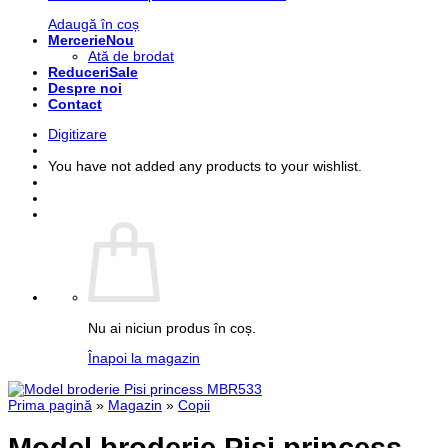
Adaugă în coș
Mercerie
Ată de brodat
Reduceri
Despre noi
Contact
Digitizare
You have not added any products to your wishlist.
Nu ai niciun produs în coș.
Înapoi la magazin
Prima pagină
»
Magazin
»
Copii
Model broderie Pisi princess