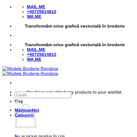
Skip
MAIL.ME
to
+40725814812
content
WA.ME
Transformăm orice grafică vectorială în broderie
Transformăm orice grafică vectorială în broderie
MAIL.ME
+40725814812
WA.ME
You have not added any products to your wishlist.
Caută
după:
Coș
Mărțișor
Categorii
Nu ai niciun produs în coș.