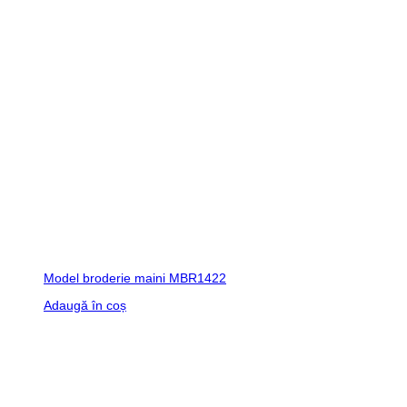
Model broderie maini MBR1422
Adaugă în coș