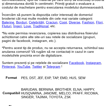
și dimensiunea dorită în centimetri. Primiți gratuit o evaluare a
costului de machetare pentru executarea modelului dumneavoastră.
Încercăm să punem la dispoziția celor interesați de domeniul
broderiei cât mai multe modele din cele mai variate categorii:
Balerine
,
Borduri
,
Celebrități
,
Craciun
,
Copii
,
Diverse
,
Fashion
,
Flori
,
Fluturi
,
Îngeri
,
Love
,
Tradițional
, etc.
*Nu este permisa revanzarea, copierea sau distribuirea fisierului
achizitionat catre alte site-uri sau retele de socializare (grupuri,
pagini de facebook, instagram, etc.).
*Pentru acest tip de produs, nu se accepta returnarea, schimbul sau
anularea comenzii! Vă rugăm să ne contactați in cazul in care
modelul/ele prezinta erori de digitalizare.
Suntem prezenți și pe rețelele de socializare
Facebook
,
Instagram
,
Pinterest
,
YouTube
,
Twitter
și
Telegram
!
Format
PES, DST, JEF, EXP, TAP, EMD, HUS, SEW
BARUDAN, BERNINA, BROTHER, ELNA, HAPPY,
Compatibil
HUSQVARNA, JANOME, MELCO, PFAFF, RICOMA,
SINGER, TAJIMA, TOYOTA, ZSK