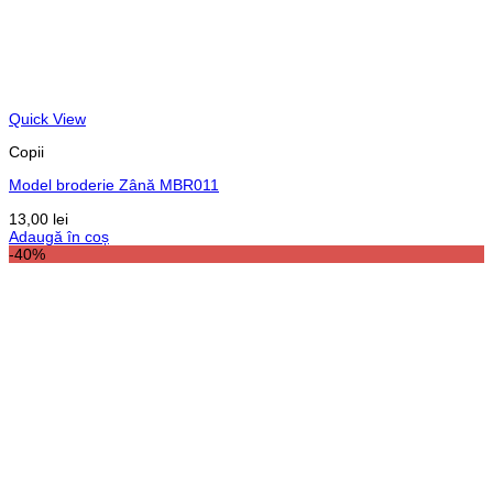
Quick View
Copii
Model broderie Zână MBR011
13,00
lei
Adaugă în coș
-40%