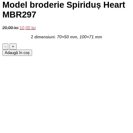
Model broderie Spiriduș Heart
MBR297
Prețul
Prețul
20,00
lei
10,00
lei
inițial
curent
2 dimensiuni:
70×50 mm, 100×71 mm
a
este:
fost:
10,00 lei.
Cantitate
20,00 lei.
Model
Adaugă în coș
broderie
Spiriduș
Heart
MBR297