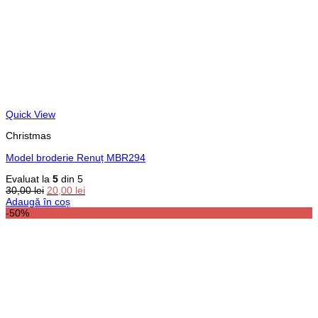
Quick View
Christmas
Model broderie Renuț MBR294
Evaluat la
5
din 5
Prețul
Prețul
30,00
lei
20,00
lei
inițial
curent
Adaugă în coș
a
este:
-50%
fost:
20,00 lei.
30,00 lei.