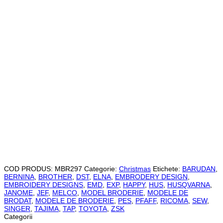
COD PRODUS:
MBR297
Categorie:
Christmas
Etichete:
BARUDAN
,
BERNINA
,
BROTHER
,
DST
,
ELNA
,
EMBRODERY DESIGN
,
EMBROIDERY DESIGNS
,
EMD
,
EXP
,
HAPPY
,
HUS
,
HUSQVARNA
,
JANOME
,
JEF
,
MELCO
,
MODEL BRODERIE
,
MODELE DE
BRODAT
,
MODELE DE BRODERIE
,
PES
,
PFAFF
,
RICOMA
,
SEW
,
SINGER
,
TAJIMA
,
TAP
,
TOYOTA
,
ZSK
Categorii