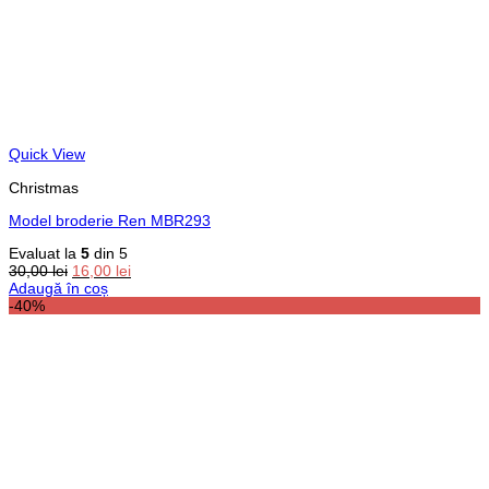
Quick View
Christmas
Model broderie Ren MBR293
Evaluat la
5
din 5
Prețul
Prețul
30,00
lei
16,00
lei
inițial
curent
Adaugă în coș
a
este:
-40%
fost:
16,00 lei.
30,00 lei.