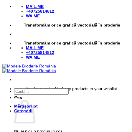
Skip
MAIL.ME
to
+40725814812
content
WA.ME
Transformăm orice grafică vectorială în broderie
Transformăm orice grafică vectorială în broderie
MAIL.ME
+40725814812
WA.ME
You have not added any products to your wishlist.
Caută
după:
Coș
Mărțișor
Categorii
Nu ai niciun produs în coș.