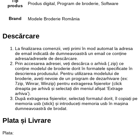
Tip
Produs digital, Program de broderie, Software
produs
Brand
Modele Broderie România
Descărcare
La finalizarea comenzii, veți primi în mod automat la adresa
de email indicată de dumneavoastră un email ce conține
adresa/adresele de descărcare.
Prin accesarea adresei, veți descărca o arhivă (.zip) ce
conține modelul de broderie dorit în formatele specificate în
descrierea produsului. Pentru utilizarea modelului de
broderie, aveți nevoie de un program de dezarhivare (ex:
7zip, Winrar, Winzip) pentru extragerea fișierelor (click
dreapta pe arhivă și selectați din meniul afișat ‘Extrage
arhiva’).
După extragerea fișierelor, selectați formatul dorit, îl copiați pe
memoria usb (stick) și introduceți memoria usb în mașina
dumneavoastră de brodat.
Plata și Livrare
Plata
: