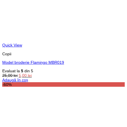
Quick View
Copii
Model broderie Flamingo MBR019
Evaluat la
5
din 5
Prețul
Prețul
25,00
lei
5,00
lei
inițial
curent
Adaugă în coș
a
este:
-60%
fost:
5,00 lei.
25,00 lei.