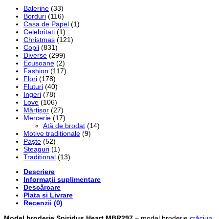
Balerine
(33)
Borduri
(116)
Casa de Papel
(1)
Celebritati
(1)
Christmas
(121)
Copii
(831)
Diverse
(299)
Ecusoane
(2)
Fashion
(117)
Flori
(178)
Fluturi
(40)
Ingeri
(78)
Love
(106)
Mărțișor
(27)
Mercerie
(17)
Ată de brodat
(14)
Motive traditionale
(9)
Paște
(52)
Steaguri
(1)
Traditional
(13)
Descriere
Informații suplimentare
Descărcare
Plata și Livrare
Recenzii (0)
Model broderie Spiriduș Heart MBR297
– model broderie
crăciun
,