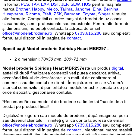
în format
PES
,
TAP
,
EXP
,
DST
,
JEF
,
SEW
,
HUS
pentru mașinile
marca
Brother
,
Happy
,
Melco
,
Tajima
,
Janome
,
Elna
,
Bernina
,
Husqvarna
,
Ricoma
,
Pfaff
,
ZSK
,
Barudan
,
Toyota
,
Singer
și multe
alte formate. Compatibil cu orice mașini de brodat de uz casnic,
clasa hobby, semi-profesionale sau industriale. Pentru alte formate
și dimensiuni, ne puteți contacta la adresa de email
office@modelebroderie.ro
,Whatsapp
0739.615.280
sau completați
formularul disponibil în pagina de
contact
.
Specificații
Model broderie Spiriduș Heart MBR297
:
2 dimensiuni:
70×50 mm, 100×71 mm
Model broderie Spiriduș Heart MBR297
este un produs
digital
,
astfel că după finalizarea comenzii veți putea descărca arhiva,
accesând link-ul de descărcare din mail-ul de confirmare al
comenzii sau din contul de client. Înregistrarea pe site vă oferă
istoricul comenzilor, diponibilitatea modelelor achiziționatate de pe
orice dispozitiv, gestionarea contului.
*Recomandăm ca modelul de broderie sa fie testat înainte de a fi
brodat pe produsul final!
Digitalizăm logo-uri sau modele de broderie, după imaginea, poza
sau desenul clientului. Trimiteți grafica dorită la adresa de email
office@modelebroderie.ro
,Whatsapp
0739.615.280
sau completati
formularul disponibil în pagina de
contact
. Menționati marca masinii
dumneavoastră, tipul de material pe care doriți să executați broderia