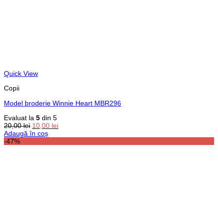
Quick View
Copii
Model broderie Winnie Heart MBR296
Evaluat la
5
din 5
Prețul
Prețul
20,00
lei
10,00
lei
inițial
curent
Adaugă în coș
a
este:
-47%
fost:
10,00 lei.
20,00 lei.