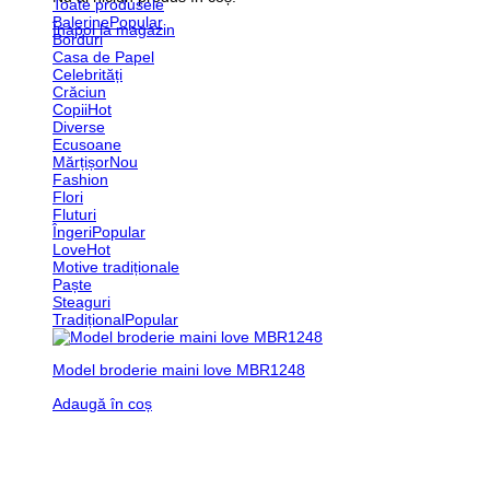
Toate produsele
Balerine
Înapoi la magazin
Borduri
Casa de Papel
Celebrități
Crăciun
Copii
Diverse
Ecusoane
Mărțișor
Fashion
Flori
Fluturi
Îngeri
Love
Motive tradiționale
Paște
Steaguri
Tradițional
Model broderie maini love MBR1248
Adaugă în coș