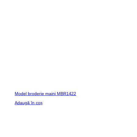
Model broderie maini MBR1422
Adaugă în coș