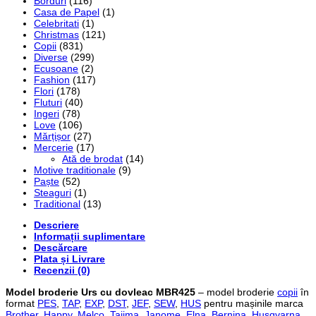
Borduri
(116)
Casa de Papel
(1)
Celebritati
(1)
Christmas
(121)
Copii
(831)
Diverse
(299)
Ecusoane
(2)
Fashion
(117)
Flori
(178)
Fluturi
(40)
Ingeri
(78)
Love
(106)
Mărțișor
(27)
Mercerie
(17)
Ată de brodat
(14)
Motive traditionale
(9)
Paște
(52)
Steaguri
(1)
Traditional
(13)
Descriere
Informații suplimentare
Descărcare
Plata și Livrare
Recenzii (0)
Model broderie Urs cu dovleac MBR425
– model broderie
copii
în
format
PES
,
TAP
,
EXP
,
DST
,
JEF
,
SEW
,
HUS
pentru mașinile marca
Brother
,
Happy
,
Melco
,
Tajima
,
Janome
,
Elna
,
Bernina
,
Husqvarna
,