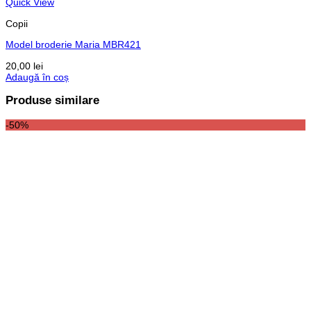
Quick View
Copii
Model broderie Maria MBR421
20,00
lei
Adaugă în coș
Produse similare
-50%