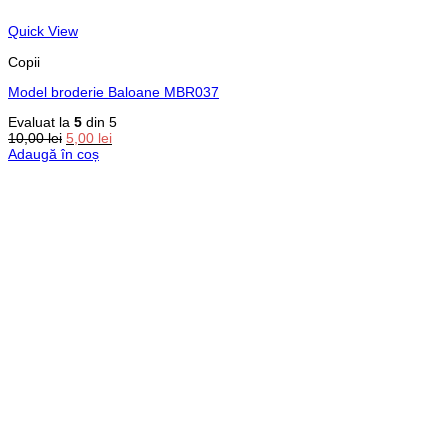
Quick View
Copii
Model broderie Baloane MBR037
Evaluat la
5
din 5
Prețul
Prețul
10,00
lei
5,00
lei
inițial
curent
Adaugă în coș
a
este:
fost:
5,00 lei.
10,00 lei.