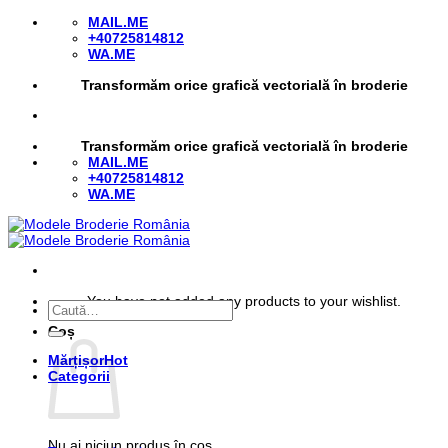
Skip
MAIL.ME
to
+40725814812
content
WA.ME
Transformăm orice grafică vectorială în broderie
Transformăm orice grafică vectorială în broderie
MAIL.ME
+40725814812
WA.ME
You have not added any products to your wishlist.
Caută
după:
Coș
Mărțișor
Categorii
Nu ai niciun produs în coș.