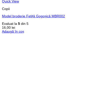
Quick View
Copii
Model broderie Fetiță Gogoșică MBR002
Evaluat la
5
din 5
16,00
lei
Adaugă în coș