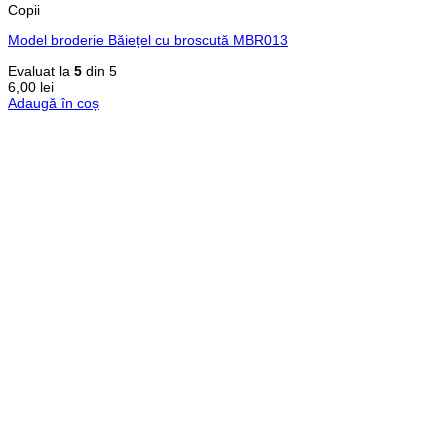
Copii
Model broderie Băiețel cu broscută MBR013
Evaluat la
5
din 5
6,00
lei
Adaugă în coș