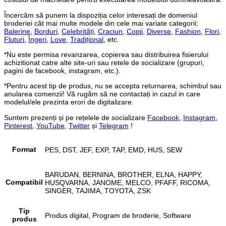
Încercăm să punem la dispoziția celor interesați de domeniul
broderiei cât mai multe modele din cele mai variate categorii:
Balerine
,
Borduri
,
Celebrități
,
Craciun
,
Copii
,
Diverse
,
Fashion
,
Flori
,
Fluturi
,
Îngeri
,
Love
,
Tradițional
, etc.
*Nu este permisa revanzarea, copierea sau distribuirea fisierului
achizitionat catre alte site-uri sau retele de socializare (grupuri,
pagini de facebook, instagram, etc.).
*Pentru acest tip de produs, nu se accepta returnarea, schimbul sau
anularea comenzii! Vă rugăm să ne contactați in cazul in care
modelul/ele prezinta erori de digitalizare.
Suntem prezenți și pe rețelele de socializare
Facebook
,
Instagram
,
Pinterest
,
YouTube
,
Twitter
și
Telegram
!
Format
PES, DST, JEF, EXP, TAP, EMD, HUS, SEW
BARUDAN, BERNINA, BROTHER, ELNA, HAPPY,
Compatibil
HUSQVARNA, JANOME, MELCO, PFAFF, RICOMA,
SINGER, TAJIMA, TOYOTA, ZSK
Tip
Produs digital, Program de broderie, Software
produs