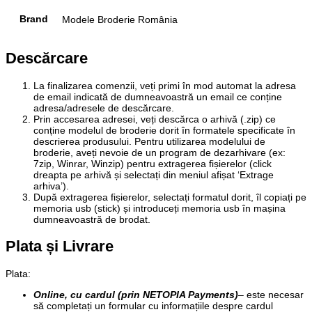
Brand
Modele Broderie România
Descărcare
La finalizarea comenzii, veți primi în mod automat la adresa
de email indicată de dumneavoastră un email ce conține
adresa/adresele de descărcare.
Prin accesarea adresei, veți descărca o arhivă (.zip) ce
conține modelul de broderie dorit în formatele specificate în
descrierea produsului. Pentru utilizarea modelului de
broderie, aveți nevoie de un program de dezarhivare (ex:
7zip, Winrar, Winzip) pentru extragerea fișierelor (click
dreapta pe arhivă și selectați din meniul afișat ‘Extrage
arhiva’).
După extragerea fișierelor, selectați formatul dorit, îl copiați pe
memoria usb (stick) și introduceți memoria usb în mașina
dumneavoastră de brodat.
Plata și Livrare
Plata
:
Online, cu cardul (prin NETOPIA Payments)
– este necesar
să completați un formular cu informațiile despre cardul