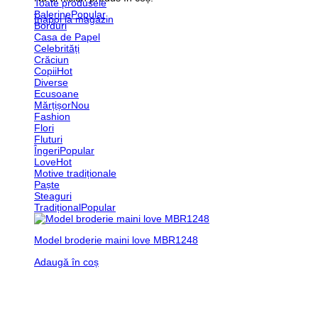
Toate produsele
Balerine
Înapoi la magazin
Borduri
Casa de Papel
Celebrități
Crăciun
Copii
Diverse
Ecusoane
Mărțișor
Fashion
Flori
Fluturi
Îngeri
Love
Motive tradiționale
Paște
Steaguri
Tradițional
Model broderie maini love MBR1248
Adaugă în coș