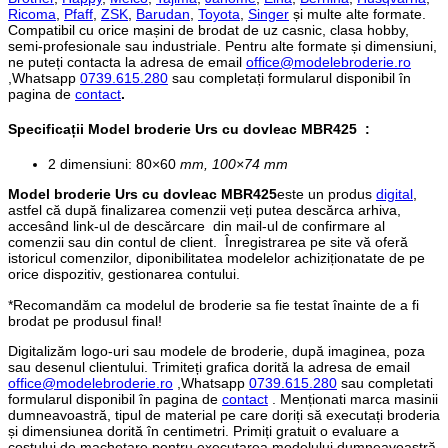
Ricoma
,
Pfaff
,
ZSK
,
Barudan
,
Toyota
,
Singer
și multe alte formate.
Compatibil cu orice mașini de brodat de uz casnic, clasa hobby,
semi-profesionale sau industriale. Pentru alte formate și dimensiuni,
ne puteți contacta la adresa de email
office@modelebroderie.ro
,Whatsapp
0739.615.280
sau completați formularul disponibil în
pagina de
contact
.
Specificații
Model broderie Urs cu dovleac MBR425
:
2 dimensiuni: 80×60
mm, 100×74 mm
Model broderie Urs cu dovleac MBR425
este un produs
digital
,
astfel că după finalizarea comenzii veți putea descărca arhiva,
accesând link-ul de descărcare din mail-ul de confirmare al
comenzii sau din contul de client. Înregistrarea pe site vă oferă
istoricul comenzilor, diponibilitatea modelelor achiziționatate de pe
orice dispozitiv, gestionarea contului.
*Recomandăm ca modelul de broderie sa fie testat înainte de a fi
brodat pe produsul final!
Digitalizăm logo-uri sau modele de broderie, după imaginea, poza
sau desenul clientului. Trimiteți grafica dorită la adresa de email
office@modelebroderie.ro
,Whatsapp
0739.615.280
sau completati
formularul disponibil în pagina de
contact
. Menționati marca masinii
dumneavoastră, tipul de material pe care doriți să executați broderia
și dimensiunea dorită în centimetri. Primiți gratuit o evaluare a
costului de machetare pentru executarea modelului dumneavoastră.