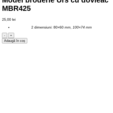
MBR425
25,00
lei
2 dimensiuni: 80×60
mm, 100×74 mm
Cantitate
Model
Adaugă în coș
broderie
Urs
cu
dovleac
MBR425