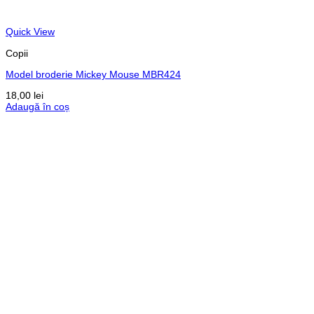
Quick View
Copii
Model broderie Mickey Mouse MBR424
18,00
lei
Adaugă în coș