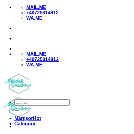
Skip
MAIL.ME
to
+40725814812
content
WA.ME
MAIL.ME
+40725814812
WA.ME
Caută
după:
Mărțișor
Categorii