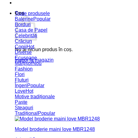
Coș
Toate produsele
Balerine
Borduri
Casa de Papel
Celebrități
Crăciun
Copii
Nu ai niciun produs în coș.
Diverse
Ecusoane
Înapoi la magazin
Mărțișor
Fashion
Flori
Fluturi
Îngeri
Love
Motive tradiționale
Paște
Steaguri
Tradițional
Model broderie maini love MBR1248