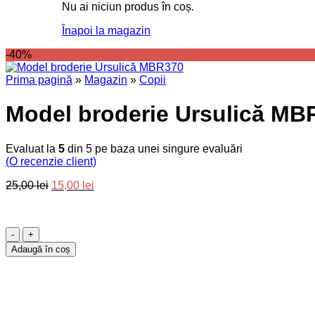
Nu ai niciun produs în coș.
Înapoi la magazin
-40%
Prima pagină
»
Magazin
»
Copii
Model broderie Ursulică MB
Evaluat la
5
din 5 pe baza unei singure evaluări
(O recenzie client)
Prețul
Prețul
25,00
lei
15,00
lei
inițial
curent
a
este:
fost:
15,00 lei.
Cantitate
25,00 lei.
Model
Adaugă în coș
broderie
Ursulică
MBR370