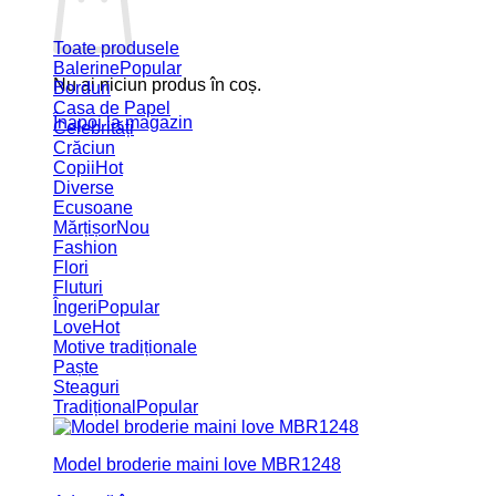
Toate produsele
Balerine
Nu ai niciun produs în coș.
Borduri
Casa de Papel
Înapoi la magazin
Celebrități
Crăciun
Copii
Diverse
Ecusoane
Mărțișor
Fashion
Flori
Fluturi
Îngeri
Love
Motive tradiționale
Paște
Steaguri
Tradițional
Model broderie maini love MBR1248