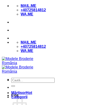
Skip
MAIL.ME
to
+40725814812
content
WA.ME
MAIL.ME
+40725814812
WA.ME
Caută
după:
Mărțișor
Coș
Categorii