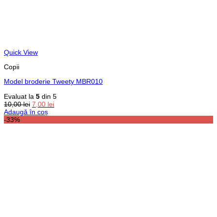
Quick View
Copii
Model broderie Tweety MBR010
Evaluat la
5
din 5
Prețul
Prețul
10,00
lei
7,00
lei
inițial
curent
Adaugă în coș
a
este:
-33%
fost:
7,00 lei.
10,00 lei.