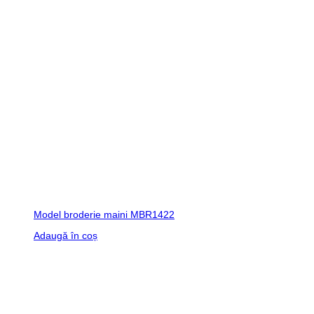
Model broderie maini MBR1422
Adaugă în coș