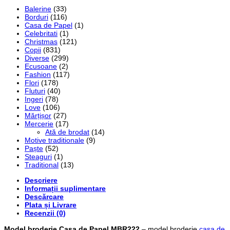
Balerine
(33)
Borduri
(116)
Casa de Papel
(1)
Celebritati
(1)
Christmas
(121)
Copii
(831)
Diverse
(299)
Ecusoane
(2)
Fashion
(117)
Flori
(178)
Fluturi
(40)
Ingeri
(78)
Love
(106)
Mărțișor
(27)
Mercerie
(17)
Ată de brodat
(14)
Motive traditionale
(9)
Paște
(52)
Steaguri
(1)
Traditional
(13)
Descriere
Informații suplimentare
Descărcare
Plata și Livrare
Recenzii (0)
Model broderie Casa de Papel MBR222
– model broderie
casa de