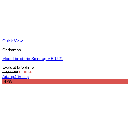
Quick View
Christmas
Model broderie Spiriduș MBR221
Evaluat la
5
din 5
Prețul
Prețul
20,00
lei
6,00
lei
inițial
curent
Adaugă în coș
a
este:
-47%
fost:
6,00 lei.
20,00 lei.