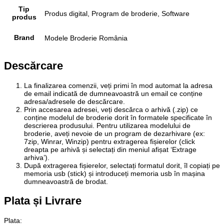
Tip
Produs digital, Program de broderie, Software
produs
Brand
Modele Broderie România
Descărcare
La finalizarea comenzii, veți primi în mod automat la adresa
de email indicată de dumneavoastră un email ce conține
adresa/adresele de descărcare.
Prin accesarea adresei, veți descărca o arhivă (.zip) ce
conține modelul de broderie dorit în formatele specificate în
descrierea produsului. Pentru utilizarea modelului de
broderie, aveți nevoie de un program de dezarhivare (ex:
7zip, Winrar, Winzip) pentru extragerea fișierelor (click
dreapta pe arhivă și selectați din meniul afișat ‘Extrage
arhiva’).
După extragerea fișierelor, selectați formatul dorit, îl copiați pe
memoria usb (stick) și introduceți memoria usb în mașina
dumneavoastră de brodat.
Plata și Livrare
Plata
: