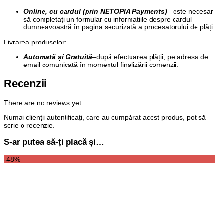
Online, cu cardul (prin NETOPIA Payments)
– este necesar
să completați un formular cu informațiile despre cardul
dumneavoastră în pagina securizată a procesatorului de plăți.
Livrarea produselor:
Automată și Gratuită
–
după efectuarea plății, pe adresa de
email comunicată în momentul finalizării comenzii.
Recenzii
There are no reviews yet
Numai clienții autentificați, care au cumpărat acest produs, pot să
scrie o recenzie.
S-ar putea să-ți placă și…
-48%