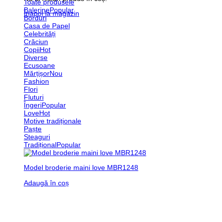
Toate produsele
Balerine
Înapoi la magazin
Borduri
Casa de Papel
Celebrități
Crăciun
Copii
Diverse
Ecusoane
Mărțișor
Fashion
Flori
Fluturi
Îngeri
Love
Motive tradiționale
Paște
Steaguri
Tradițional
Model broderie maini love MBR1248
Adaugă în coș