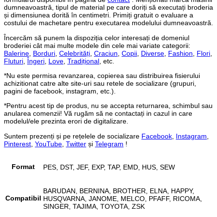
dumneavoastră, tipul de material pe care doriți să executați broderia
și dimensiunea dorită în centimetri. Primiți gratuit o evaluare a
costului de machetare pentru executarea modelului dumneavoastră.
Încercăm să punem la dispoziția celor interesați de domeniul
broderiei cât mai multe modele din cele mai variate categorii:
Balerine
,
Borduri
,
Celebrități
,
Craciun
,
Copii
,
Diverse
,
Fashion
,
Flori
,
Fluturi
,
Îngeri
,
Love
,
Tradițional
, etc.
*Nu este permisa revanzarea, copierea sau distribuirea fisierului
achizitionat catre alte site-uri sau retele de socializare (grupuri,
pagini de facebook, instagram, etc.).
*Pentru acest tip de produs, nu se accepta returnarea, schimbul sau
anularea comenzii! Vă rugăm să ne contactați in cazul in care
modelul/ele prezinta erori de digitalizare.
Suntem prezenți și pe rețelele de socializare
Facebook
,
Instagram
,
Pinterest
,
YouTube
,
Twitter
și
Telegram
!
Format
PES, DST, JEF, EXP, TAP, EMD, HUS, SEW
BARUDAN, BERNINA, BROTHER, ELNA, HAPPY,
Compatibil
HUSQVARNA, JANOME, MELCO, PFAFF, RICOMA,
SINGER, TAJIMA, TOYOTA, ZSK