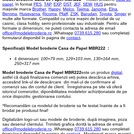
papel
, în format
PES
,
TAP
,
EXP
,
DST
,
JEF
,
SEW
,
HUS
pentru
mașinile marca
Brother
,
Happy
,
Melco
,
Tajima
,
Janome
,
Elna
,
Bernina
,
Husqvarna
,
Ricoma
,
Pfaff
,
ZSK
,
Barudan
,
Toyota
,
Singer
și
multe alte formate. Compatibil cu orice mașini de brodat de uz
casnic, clasa hobby, semi-profesionale sau industriale. Pentru alte
formate și dimensiuni, ne puteți contacta la adresa de email
office@modelebroderie.ro
,Whatsapp
0739.615.280
sau completați
formularul disponibil în pagina de
contact
.
Specificații
Model broderie Casa de Papel MBR222
:
4 dimensiuni:
100×79 mm, 129×103 mm, 130×164 mm,
250×317 mm
Model broderie Casa de Papel MBR222
este un produs
digital
,
astfel că după finalizarea comenzii veți putea descărca arhiva,
accesând link-ul de descărcare din mail-ul de confirmare al
comenzii sau din contul de client. Înregistrarea pe site vă oferă
istoricul comenzilor, diponibilitatea modelelor achiziționatate de pe
orice dispozitiv, gestionarea contului.
*Recomandăm ca modelul de broderie sa fie testat înainte de a fi
brodat pe produsul final!
Digitalizăm logo-uri sau modele de broderie, după imaginea, poza
sau desenul clientului. Trimiteți grafica dorită la adresa de email
office@modelebroderie.ro
,Whatsapp
0739.615.280
sau completati
formularul disponibil în pagina de
contact
. Menționati marca masinii