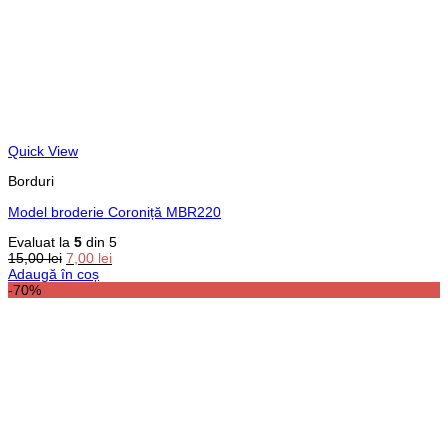
Quick View
Borduri
Model broderie Coroniță MBR220
Evaluat la
5
din 5
Prețul
Prețul
15,00
lei
7,00
lei
inițial
curent
Adaugă în coș
a
este:
-70%
fost:
7,00 lei.
15,00 lei.