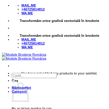
Skip
MAIL.ME
to
+40725814812
content
WA.ME
Transformăm orice grafică vectorială în broderie
Transformăm orice grafică vectorială în broderie
MAIL.ME
+40725814812
WA.ME
You have not added any products to your wishlist.
Caută
după:
Coș
Mărțișor
Categorii
Nu ai niciun produs în coș.