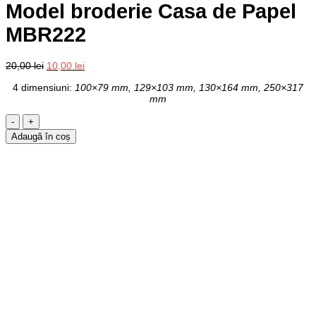
Model broderie Casa de Papel
MBR222
Prețul
Prețul
20,00
lei
10,00
lei
inițial
curent
4 dimensiuni:
100×79 mm, 129×103 mm, 130×164 mm, 250×317
a
este:
mm
fost:
10,00 lei.
20,00 lei.
Cantitate
Model
Adaugă în coș
broderie
Casa
de
Papel
MBR222