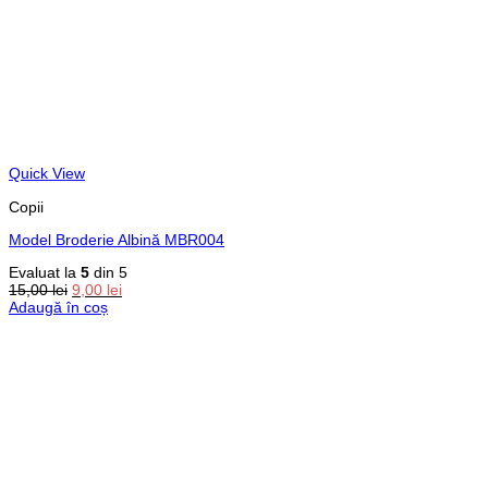
Quick View
Copii
Model Broderie Albină MBR004
Evaluat la
5
din 5
Prețul
Prețul
15,00
lei
9,00
lei
inițial
curent
Adaugă în coș
a
este:
fost:
9,00 lei.
15,00 lei.