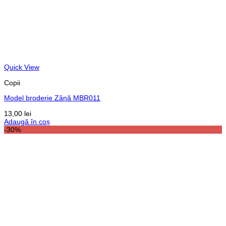
Quick View
Copii
Model broderie Zână MBR011
13,00
lei
Adaugă în coș
-30%